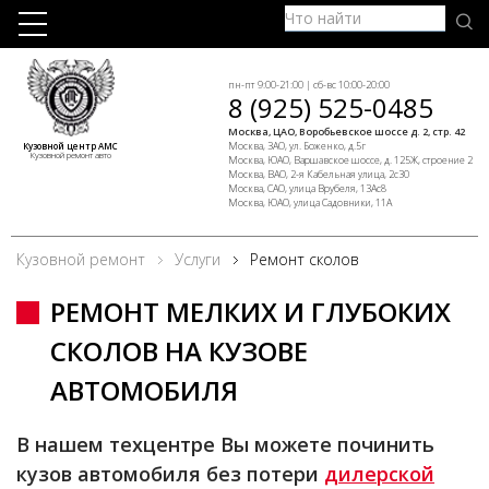
пн-пт 9:00-21:00 | сб-вс 10:00-20:00
8 (925) 525-0485
Москва, ЦАО, Воробьевское шоссе д. 2, стр. 42
Москва, ЗАО, ул. Боженко, д.5г
Кузовной центр АМС
Кузовной ремонт авто
Москва, ЮАО, Варшавское шоссе, д. 125Ж, строение 2
Москва, ВАО, 2-я Кабельная улица, 2с30
Москва, САО, улица Врубеля, 13Ас8
Москва, ЮАО, улица Садовники, 11А
Кузовной ремонт
Услуги
Ремонт сколов
РЕМОНТ МЕЛКИХ И ГЛУБОКИХ
СКОЛОВ НА КУЗОВЕ
АВТОМОБИЛЯ
В нашем техцентре Вы можете починить
кузов автомобиля без потери
дилерской