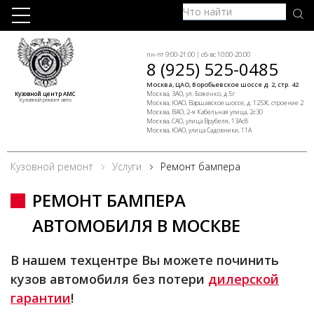
пн-пт 9:00-21:00 | сб-вс 10:00-20:00
8 (925) 525-0485
Москва, ЦАО, Воробьевское шоссе д. 2, стр. 42
Москва, ЗАО, ул. Боженко, д.5г
Кузовной центр АМС
Кузовной ремонт авто
Москва, ЮАО, Варшавское шоссе, д. 125Ж, строение 2
Москва, ВАО, 2-я Кабельная улица, 2с30
Москва, САО, улица Врубеля, 13Ас8
Москва, ЮАО, улица Садовники, 11А
Кузовной ремонт
Услуги
Ремонт бампера
РЕМОНТ БАМПЕРА
АВТОМОБИЛЯ В МОСКВЕ
В нашем техцентре Вы можете починить
кузов автомобиля без потери
дилерской
гарантии
!