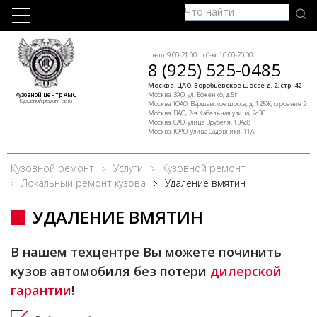
пн-пт 9:00-21:00 | сб-вс 10:00-20:00
8 (925) 525-0485
Москва, ЦАО, Воробьевское шоссе д. 2, стр. 42
Москва, ЗАО, ул. Боженко, д.5г
Кузовной центр АМС
Кузовной ремонт авто
Москва, ЮАО, Варшавское шоссе, д. 125Ж, строение 2
Москва, ВАО, 2-я Кабельная улица, 2с30
Москва, САО, улица Врубеля, 13Ас8
Москва, ЮАО, улица Садовники, 11А
Кузовной ремонт
Услуги
Кузовной ремонт
Локальный ремонт кузова
Удаление вмятин
УДАЛЕНИЕ ВМЯТИН
В нашем техцентре Вы можете починить
кузов автомобиля без потери
дилерской
гарантии
!