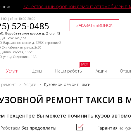
Качественный кузовной ремонт автомобилей в 
ервис
1:00 | сб-вс 10:00-20:00
25) 525-0485
ЗАКАЗАТЬ ЗВОНОК
О, Воробьевское шоссе д. 2, стр. 42
 ул. Боженко, д.5г
, Варшавское шоссе, д. 125Ж, строение 2
, 2-я Кабельная улица, 2с30
, улица Врубеля, 13Ас8
О, улица Садовники, 11А
БЛОГ
Услуги
Цены
Наши работы
Акции
Отзы
й ремонт
Услуги
Кузовной ремонт Такси
УЗОВНОЙ РЕМОНТ ТАКСИ В 
м техцентре Вы можете починить кузов автом
Работаем
без предоплаты!
Гарантия
на ку