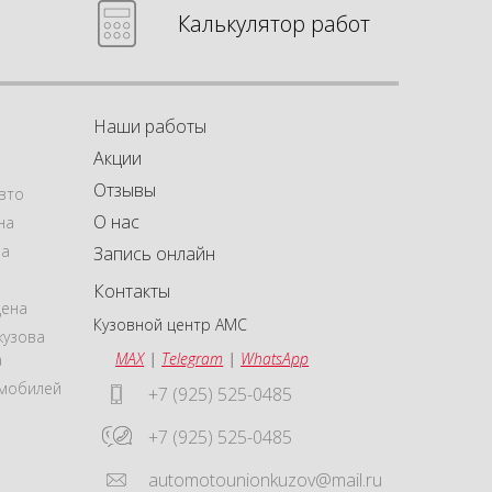
Калькулятор работ
Наши работы
Акции
Отзывы
вто
О нас
на
на
Запись онлайн
Контакты
цена
Кузовной центр АМС
кузова
MAX
|
Telegram
|
WhatsApp
а
омобилей
+7 (925) 525-0485
+7 (925) 525-0485
automotounionkuzov@mail.ru