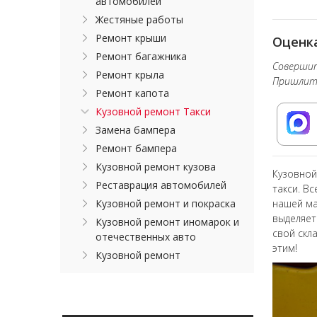
автомобилей
Жестяные работы
Ремонт крыши
Оценка
Ремонт багажника
Совершит
Ремонт крыла
Пришлите
Ремонт капота
Кузовной ремонт Такси
Замена бампера
Ремонт бампера
Кузовной ремонт кузова
Кузовной
Реставрация автомобилей
такси. В
Кузовной ремонт и покраска
нашей ма
выделяет
Кузовной ремонт иномарок и
свой скл
отечественных авто
этим!
Кузовной ремонт