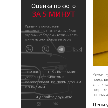
Оценка по фото
ЗА 5 МИНУТ
Пришлите фотографии
поврежденных частей автомобиля
удобным способом и в течение пяти
минут мастер произведет расчет
Нам важно, чтобы вы остались
Ремонт к
довольные ремонтом и
предельн
посоветовали нас своим друзьям
с починк
и знакомым!
покрасоч
вашему а
И давайте дружить!
Цены у