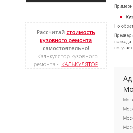
Примерны
Ку
Но обрат
Рассчитай
стоимость
Предвари
кузовного ремонта
приходит
самостоятельно!
получае
Калькулятор кузовного
ремонта -
КАЛЬКУЛЯТОР
Ад
Мо
Моск
Моск
Моск
Моск