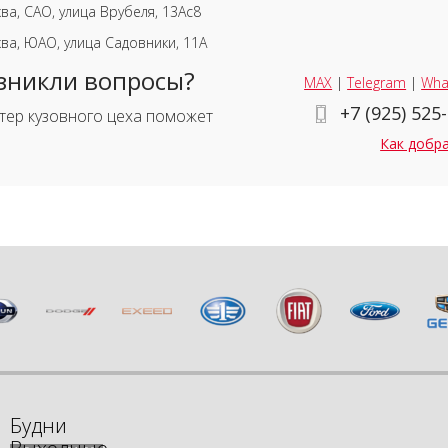
ва, САО, улица Врубеля, 13Ас8
ва, ЮАО, улица Садовники, 11А
зникли вопросы?
MAX
|
Telegram
|
Wha
+7 (925) 525
тер кузовного цеха поможет
Как добр
Будни