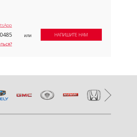
tsApp
-0485
НАПИШИТЕ НАМ
или
аться?