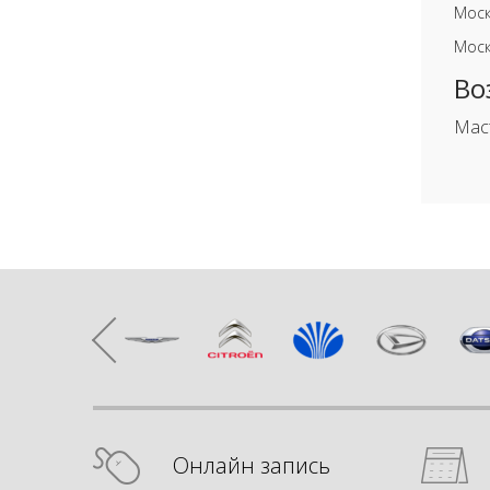
Моск
Моск
Во
Мас
Онлайн запись