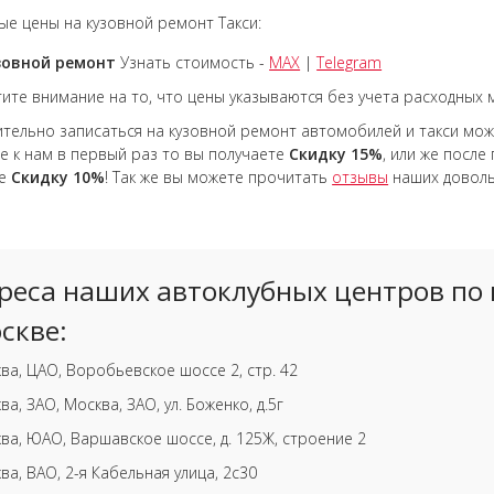
е цены на кузовной ремонт Такси:
зовной ремонт
Узнать стоимость -
MAX
|
Telegram
ите внимание на то, что цены указываются без учета расходных 
тельно записаться на кузовной ремонт автомобилей и такси мож
е к нам в первый раз то вы получаете
Скидку 15%
, или же после
те
Скидку 10%
! Так же вы можете прочитать
отзывы
наших доволь
реса наших автоклубных центров по 
скве:
ва, ЦАО, Воробьевское шоссе 2, стр. 42
ва, ЗАО, Москва, ЗАО, ул. Боженко, д.5г
ва, ЮАО, Варшавское шоссе, д. 125Ж, строение 2
ва, ВАО, 2-я Кабельная улица, 2с30