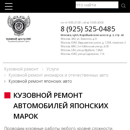
пн-пт 9:00-21:00 | сб-вс 10:00-20:00
8 (925) 525-0485
Москва, ЦАО, Воробьевское шоссе д. 2, стр. 42
Москва, ЗАО, ул. Боженко, д.5г
Кузовной центр АМС
Кузовной ремонт авто
Москва, ЮАО, Варшавское шоссе, д. 125Ж, строение 2
Москва, ВАО, 2-я Кабельная улица, 2с30
Москва, САО, улица Врубеля, 13Ас8
Москва, ЮАО, улица Садовники, 11А
Кузовной ремонт
Услуги
Кузовной ремонт иномарок и отечественных авто
Кузовной ремонт японских авто
КУЗОВНОЙ РЕМОНТ
АВТОМОБИЛЕЙ ЯПОНСКИХ
МАРОК
Проводим кузовные работы любого уровня сложности,