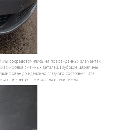
и мы сосредоточились на поврежденных элементах.
 маскировка смежных деталей. Глубокие царапины
тшлифован до идеально гладкого состояния. Эта
ного покрытия с металлом и пластиком.