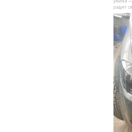
улыбка —
радует с