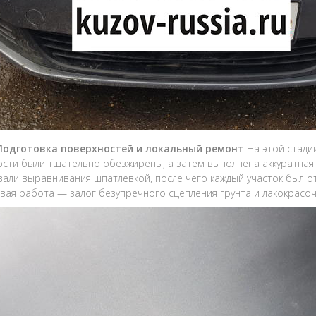
 Подготовка поверхностей и локальный ремонт
На этой стади
сти были тщательно обезжирены, а затем выполнена аккуратная
али выравнивания шпатлевкой, после чего каждый участок был о
вая работа — залог безупречного сцепления грунта и лакокрасоч