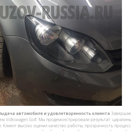
 Выдача автомобиля и удовлетворенность клиента
Завершаю
ем Volkswagen Golf. Мы продемонстрировали результат: царапины
е. Клиент высоко оценил качество работы, прозрачность процес