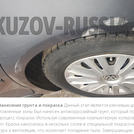
Нанесение грунта и покраска
Данный этап является ключевым дл
товленные зоны был нанесен антикоррозийный грунт, который п
процесс покраски. Используя современную компьютерную колеро
en. Краска наносилась в несколько слоев в специальной покрасоч
ура и вентиляция, что исключает попадание пыли. Завершающим с