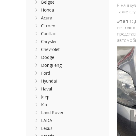
Belgee
В наш ку
Honda
Такие сл
Acura
Этап 1:
Citroen
не тольк
Cadillac
представ
автомоби
Chrysler
Chevrolet
Dodge
DongFeng
Ford
Hyundai
Haval
Jeep
Kia
Land Rover
LADA
Lexus