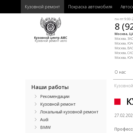
Кузовной ремонт
Покраска автомобиля
Автос
пн-пт 9:00-2
8 (9
Москва, ЦА
Кузовной центр АМС
Москва, ЗАО,
Кузовной ремонт авто
Москва, ЮАО
Москва, ВАО
Москва, САО
Москва, ЮА
О нас
Кузовно
Наши работы
Рекомендации
К
Кузовной ремонт
Локальный кузовной ремонт
27.02.20
Audi
BMW
Професс