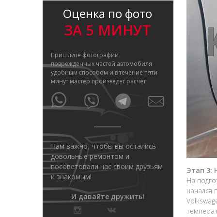
Оценка по фото
ЗА 5 МИНУТ
Пришлите фотографии
поврежденных частей автомобиля
удобным способом и в течение пяти
минут мастер произведет расчет
Нам важно, чтобы вы остались
довольные ремонтом и
посоветовали нас своим друзьям
Этап 3: 
и знакомым!
На подго
начался 
И давайте дружить!
Volkswag
температ