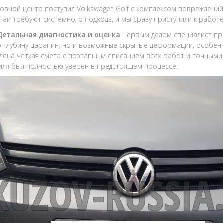
зовной центр поступил Volkswagen Golf с комплексом повреждений
учаи требуют системного подхода, и мы сразу приступили к работе
 Детальная диагностика и оценка
Первым делом специалист пр
о глубину царапин, но и возможные скрытые деформации, особенн
лена четкая смета с поэтапным описанием всех работ и точными
ля был полностью уверен в предстоящем процессе.