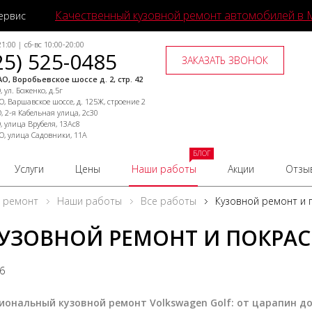
Качественный кузовной ремонт автомобилей в 
ервис
1:00 | сб-вс 10:00-20:00
25) 525-0485
ЗАКАЗАТЬ ЗВОНОК
О, Воробьевское шоссе д. 2, стр. 42
 ул. Боженко, д.5г
, Варшавское шоссе, д. 125Ж, строение 2
, 2-я Кабельная улица, 2с30
, улица Врубеля, 13Ас8
О, улица Садовники, 11А
БЛОГ
Услуги
Цены
Наши работы
Акции
Отзы
й ремонт
Наши работы
Все работы
Кузовной ремонт и п
УЗОВНОЙ РЕМОНТ И ПОКРАС
26
иональный кузовной ремонт Volkswagen Golf: от царапин до