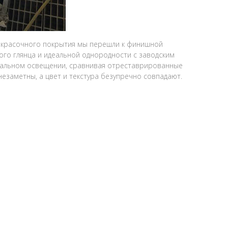
окрасочного покрытия мы перешли к финишной
го глянца и идеальной однородности с заводским
еальном освещении, сравнивая отреставрированные
незаметны, а цвет и текстура безупречно совпадают.