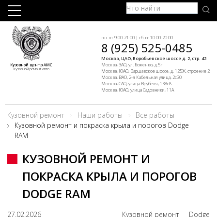
пн-пт 9:00-21:00 | сб-вс 10:00-20:00
8 (925) 525-0485
Москва, ЦАО, Воробьевское шоссе д. 2, стр. 42
Москва, ЗАО, ул. Боженко, д.5г
Кузовной центр АМС
Кузовной ремонт авто
Москва, ЮАО, Варшавское шоссе, д. 125Ж, строение 2
Москва, ВАО, 2-я Кабельная улица, 2с30
Москва, САО, улица Врубеля, 13Ас8
Москва, ЮАО, улица Садовники, 11А
Кузовной ремонт
Наши работы
Все работы
Кузовной ремонт и покраска крыла и порогов Dodge
RAM
КУЗОВНОЙ РЕМОНТ И
ПОКРАСКА КРЫЛА И ПОРОГОВ
DODGE RAM
27.02.2026
Кузовной ремонт
Dodge