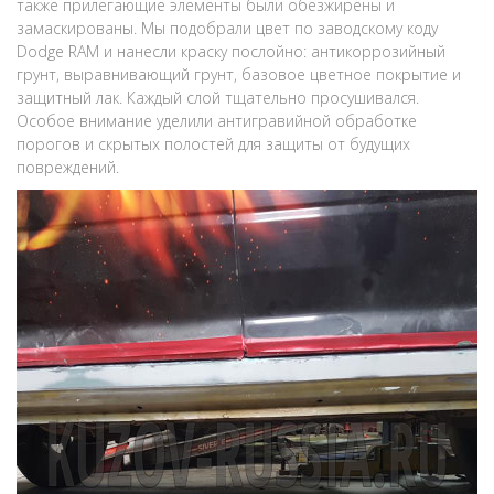
также прилегающие элементы были обезжирены и
замаскированы. Мы подобрали цвет по заводскому коду
Dodge RAM и нанесли краску послойно: антикоррозийный
грунт, выравнивающий грунт, базовое цветное покрытие и
защитный лак. Каждый слой тщательно просушивался.
Особое внимание уделили антигравийной обработке
порогов и скрытых полостей для защиты от будущих
повреждений.