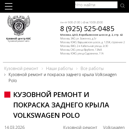
пн-пт 9:00-21:00 | сб-вс 10:00-20:00
8 (925) 525-0485
Москва, ЦАО, Воробьевское шоссе д. 2, стр. 42
Москва, ЗАО, ул. Боженко, д.5г
Кузовной центр АМС
Кузовной ремонт авто
Москва, ЮАО, Варшавское шоссе, д. 125Ж, строение 2
Москва, ВАО, 2-я Кабельная улица, 2с30
Москва, САО, улица Врубеля, 13Ас8
Москва, ЮАО, улица Садовники, 11А
Кузовной ремонт
Наши работы
Все работы
Кузовной ремонт и покраска заднего крыла Volkswagen
Polo
КУЗОВНОЙ РЕМОНТ И
ПОКРАСКА ЗАДНЕГО КРЫЛА
VOLKSWAGEN POLO
14.03.2026
Кузовной ремонт
Volkswagen