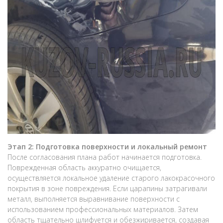
Этап 2: Подготовка поверхности и локальный ремонт
После согласования плана работ начинается подготовка.
Поврежденная область аккуратно очищается,
осуществляется локальное удаление старого лакокрасочного
покрытия в зоне повреждения. Если царапины затрагивали
металл, выполняется выравнивание поверхности с
использованием профессиональных материалов. Затем
область тщательно шлифуется и обезжиривается, создавая