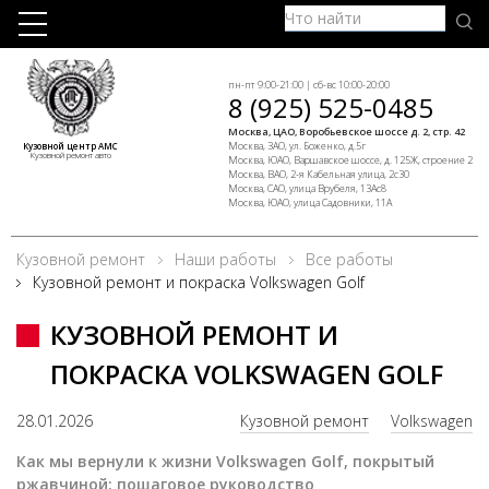
пн-пт 9:00-21:00 | сб-вс 10:00-20:00
8 (925) 525-0485
Москва, ЦАО, Воробьевское шоссе д. 2, стр. 42
Москва, ЗАО, ул. Боженко, д.5г
Кузовной центр АМС
Кузовной ремонт авто
Москва, ЮАО, Варшавское шоссе, д. 125Ж, строение 2
Москва, ВАО, 2-я Кабельная улица, 2с30
Москва, САО, улица Врубеля, 13Ас8
Москва, ЮАО, улица Садовники, 11А
Кузовной ремонт
Наши работы
Все работы
Кузовной ремонт и покраска Volkswagen Golf
КУЗОВНОЙ РЕМОНТ И
ПОКРАСКА VOLKSWAGEN GOLF
28.01.2026
Кузовной ремонт
Volkswagen
Как мы вернули к жизни Volkswagen Golf, покрытый
ржавчиной: пошаговое руководство