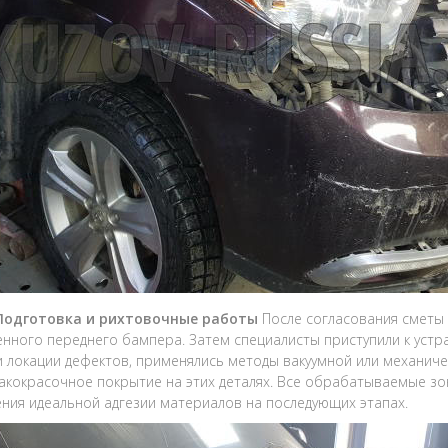
 Подготовка и рихтовочные работы
После согласования сметы 
нного переднего бампера. Затем специалисты приступили к устра
и локации дефектов, применялись методы вакуумной или механич
акокрасочное покрытие на этих деталях. Все обрабатываемые з
ния идеальной адгезии материалов на последующих этапах.