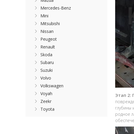
Mazda
Mercedes-Benz
Mini
Mitsubishi
Nissan
Peugeot
Renault
Skoda
Subaru
Suzuki
Volvo
Volkswagen
Voyah
Этап 2:
Zeekr
поврежде
глубины 
Toyota
родное л
обеспече