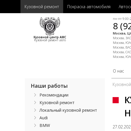
Кузовной ремонт
Покраска автомобиля
Автос
пн-пт 9:00-2
8 (9
Москва, ЦА
Кузовной центр АМС
Москва, ЗАО,
Кузовной ремонт авто
Москва, ЮАО
Москва, ВАО
Москва, САО
Москва, ЮА
О нас
Кузовно
Наши работы
Рекомендации
К
Кузовной ремонт
H
Локальный кузовной ремонт
Audi
BMW
27.02.20