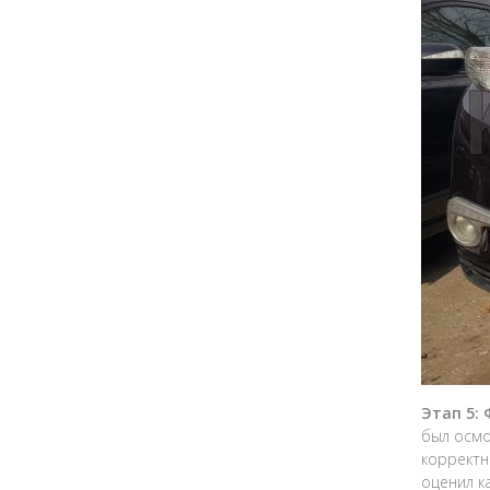
Этап 5:
был осмо
корректн
оценил к