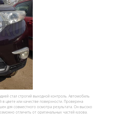
ией стал строгий выходной контроль. Автомобиль
 в цвете или качестве поверхности. Проверена
ашен для совместного осмотра результата. Он высоко
озможно отличить от оригинальных частей кузова.