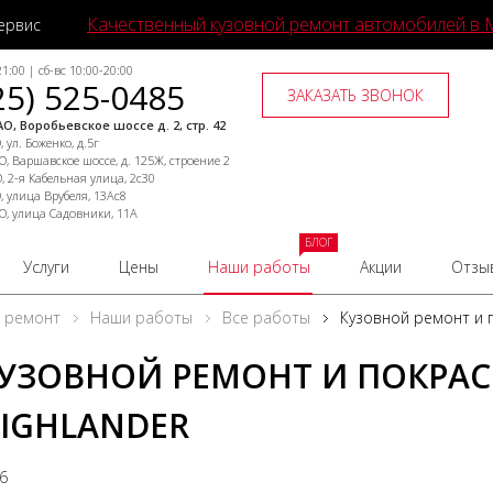
Качественный кузовной ремонт автомобилей в 
ервис
1:00 | сб-вс 10:00-20:00
25) 525-0485
ЗАКАЗАТЬ ЗВОНОК
О, Воробьевское шоссе д. 2, стр. 42
 ул. Боженко, д.5г
, Варшавское шоссе, д. 125Ж, строение 2
, 2-я Кабельная улица, 2с30
, улица Врубеля, 13Ас8
О, улица Садовники, 11А
БЛОГ
Услуги
Цены
Наши работы
Акции
Отзы
й ремонт
Наши работы
Все работы
Кузовной ремонт и п
УЗОВНОЙ РЕМОНТ И ПОКРАС
IGHLANDER
26