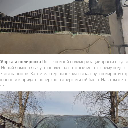
 Сборка и полировка
После полной полимеризации краски в суши
 Новый бампер был установлен на штатные места, к нему подкл
тчики парковки. Затем мастер выполнил финальную полировку о
овности и придать поверхности зеркальный блеск. На этом же э
ля.