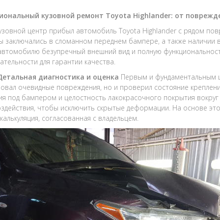
иональный кузовной ремонт Toyota Highlander: от поврежд
кузовной центр прибыл автомобиль Toyota Highlander с рядом п
 заключались в сломанном переднем бампере, а также наличии в
автомобилю безупречный внешний вид и полную функциональност
ательности для гарантии качества.
 Детальная диагностика и оценка
Первым и фундаментальным ш
овал очевидные повреждения, но и проверил состояние креплен
я под бампером и целостность лакокрасочного покрытия вокруг 
оздействия, чтобы исключить скрытые деформации. На основе это
 калькуляция, согласованная с владельцем.