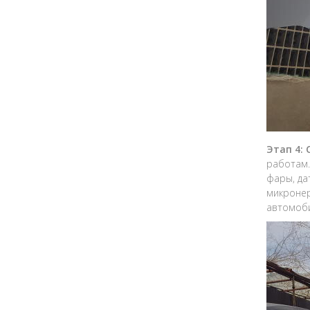
Этап 4:
работам.
фары, да
микронер
автомоби