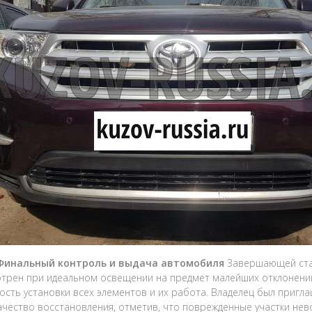
 Финальный контроль и выдача автомобиля
Завершающей стад
трен при идеальном освещении на предмет малейших отклонений
ость установки всех элементов и их работа. Владелец был пригл
ачество восстановления, отметив, что поврежденные участки нев