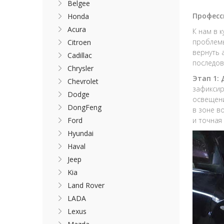
Belgee
Професс
Honda
Acura
К нам в 
проблемы
Citroen
вернуть 
Cadillac
последов
Chrysler
Этап 1:
Chevrolet
зафиксир
Dodge
освещени
DongFeng
в зоне в
Ford
и точная
Hyundai
Haval
Jeep
Kia
Land Rover
LADA
Lexus