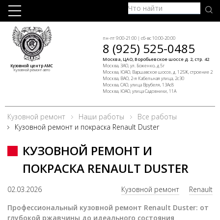
пн-пт 9:00-21:00 | сб-вс 10:00-20:00
8 (925) 525-0485
Москва, ЦАО, Воробьевское шоссе д. 2, стр. 42
Москва, ЗАО, ул. Боженко, д.5г
Кузовной центр АМС
Кузовной ремонт авто
Москва, ЮАО, Варшавское шоссе, д. 125Ж, строение 2
Москва, ВАО, 2-я Кабельная улица, 2с30
Москва, САО, улица Врубеля, 13Ас8
Москва, ЮАО, улица Садовники, 11А
Кузовной ремонт
Наши работы
Все работы
Кузовной ремонт и покраска Renault Duster
КУЗОВНОЙ РЕМОНТ И
ПОКРАСКА RENAULT DUSTER
02.03.2026
Кузовной ремонт
Renault
Профессиональный кузовной ремонт Renault Duster: от
глубокой ржавчины до идеального состояния