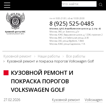
пн-пт 9:00-21:00 | сб-вс 10:00-20:00
8 (925) 525-0485
Москва, ЦАО, Воробьевское шоссе д. 2, стр. 42
Москва, ЗАО, ул. Боженко, д.5г
Кузовной центр АМС
Кузовной ремонт авто
Москва, ЮАО, Варшавское шоссе, д. 125Ж, строение 2
Москва, ВАО, 2-я Кабельная улица, 2с30
Москва, САО, улица Врубеля, 13Ас8
Москва, ЮАО, улица Садовники, 11А
Кузовной ремонт
Наши работы
Все работы
Кузовной ремонт и покраска порогов Volkswagen Golf
КУЗОВНОЙ РЕМОНТ И
ПОКРАСКА ПОРОГОВ
VOLKSWAGEN GOLF
27.02.2026
Кузовной ремонт
Volkswagen