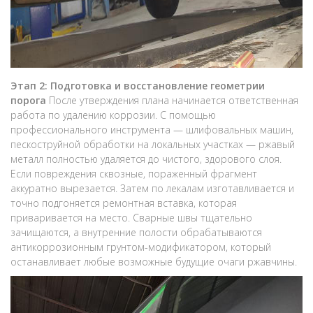
Этап 2: Подготовка и восстановление геометрии
порога
После утверждения плана начинается ответственная
работа по удалению коррозии. С помощью
профессионального инструмента — шлифовальных машин,
пескоструйной обработки на локальных участках — ржавый
металл полностью удаляется до чистого, здорового слоя.
Если повреждения сквозные, пораженный фрагмент
аккуратно вырезается. Затем по лекалам изготавливается и
точно подгоняется ремонтная вставка, которая
приваривается на место. Сварные швы тщательно
зачищаются, а внутренние полости обрабатываются
антикоррозионным грунтом-модификатором, который
останавливает любые возможные будущие очаги ржавчины.