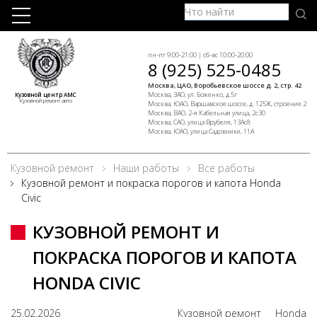
пн-пт 9:00-21:00 | сб-вс 10:00-20:00
8 (925) 525-0485
Москва, ЦАО, Воробьевское шоссе д. 2, стр. 42
Москва, ЗАО, ул. Боженко, д.5г
Кузовной центр АМС
Кузовной ремонт авто
Москва, ЮАО, Варшавское шоссе, д. 125Ж, строение 2
Москва, ВАО, 2-я Кабельная улица, 2с30
Москва, САО, улица Врубеля, 13Ас8
Москва, ЮАО, улица Садовники, 11А
Кузовной ремонт
Наши работы
Все работы
Кузовной ремонт и покраска порогов и капота Honda
Civic
КУЗОВНОЙ РЕМОНТ И
ПОКРАСКА ПОРОГОВ И КАПОТА
HONDA CIVIC
25.02.2026
Кузовной ремонт
Honda