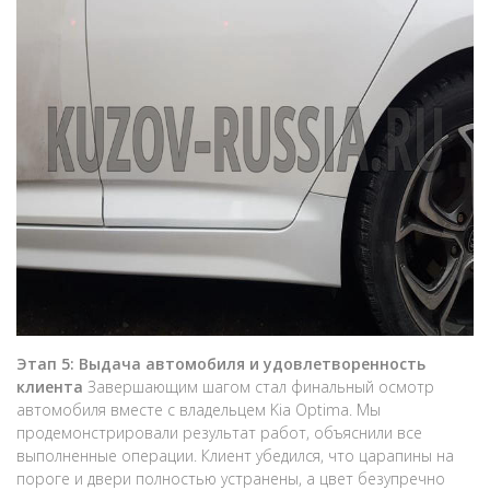
Этап 5: Выдача автомобиля и удовлетворенность
клиента
Завершающим шагом стал финальный осмотр
автомобиля вместе с владельцем Kia Optima. Мы
продемонстрировали результат работ, объяснили все
выполненные операции. Клиент убедился, что царапины на
пороге и двери полностью устранены, а цвет безупречно