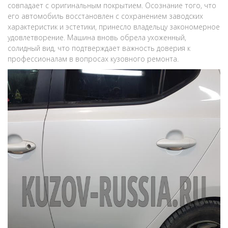
совпадает с оригинальным покрытием. Осознание того, что
его автомобиль восстановлен с сохранением заводских
характеристик и эстетики, принесло владельцу закономерное
удовлетворение. Машина вновь обрела ухоженный,
солидный вид, что подтверждает важность доверия к
профессионалам в вопросах кузовного ремонта.