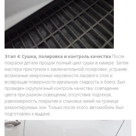
Этап 4: Сушка, полировка и контроль качества
После
покраски детали прошли полный цикл сушки в камере. Затем
мастера приступили к заключительной полировке, устраняя
возможные микронные неровности лакового слоя и
возвращая поверхности идеальную гладкость и блеск. Был
проведен скрупулезный контроль качества: совпадение
цвета при разном освещении, отсутствие подтеков,
равномерность покрытия и стыковка линий на границе
ремонтируемых зон. Только после этого автомобиль был
подготовлен к выдаче.