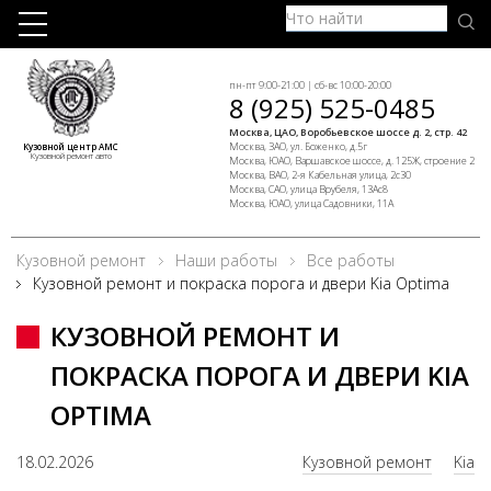
пн-пт 9:00-21:00 | сб-вс 10:00-20:00
8 (925) 525-0485
Москва, ЦАО, Воробьевское шоссе д. 2, стр. 42
Москва, ЗАО, ул. Боженко, д.5г
Кузовной центр АМС
Кузовной ремонт авто
Москва, ЮАО, Варшавское шоссе, д. 125Ж, строение 2
Москва, ВАО, 2-я Кабельная улица, 2с30
Москва, САО, улица Врубеля, 13Ас8
Москва, ЮАО, улица Садовники, 11А
Кузовной ремонт
Наши работы
Все работы
Кузовной ремонт и покраска порога и двери Kia Optima
КУЗОВНОЙ РЕМОНТ И
ПОКРАСКА ПОРОГА И ДВЕРИ KIA
OPTIMA
18.02.2026
Кузовной ремонт
Kia