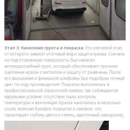
Этап 3: Нанесение грунта и покраска
Это ключевой этап,
от которого зависит итоговый вид и защита кузова. Сначала
на подготовленную поверхность был нанесен
антикоррозийный грунт, который обеспечивает прочное
сцепление краски с металлом и защиту от ржавчины. После
его высыхания и финишной шлифовки был подобран точный
цвет по коду производителя. Покраска выполнялась в
профессиональной окрасочной камере, где соблюдаются
идеальные условия: отсутствие пыли, контроль
температуры и вентиляция. Краска наносилась в несколько
слоев, включая базовое покрытие и лаковое, что
гарантирует глубину цвета и глянец, идентичный заводскому.