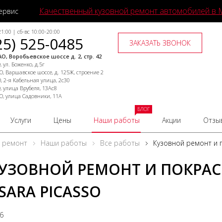
Качественный кузовной ремонт автомобилей в 
ервис
1:00 | сб-вс 10:00-20:00
25) 525-0485
ЗАКАЗАТЬ ЗВОНОК
О, Воробьевское шоссе д. 2, стр. 42
 ул. Боженко, д.5г
, Варшавское шоссе, д. 125Ж, строение 2
, 2-я Кабельная улица, 2с30
, улица Врубеля, 13Ас8
О, улица Садовники, 11А
БЛОГ
Услуги
Цены
Наши работы
Акции
Отзы
й ремонт
Наши работы
Все работы
Кузовной ремонт и п
УЗОВНОЙ РЕМОНТ И ПОКРАС
SARA PICASSO
26