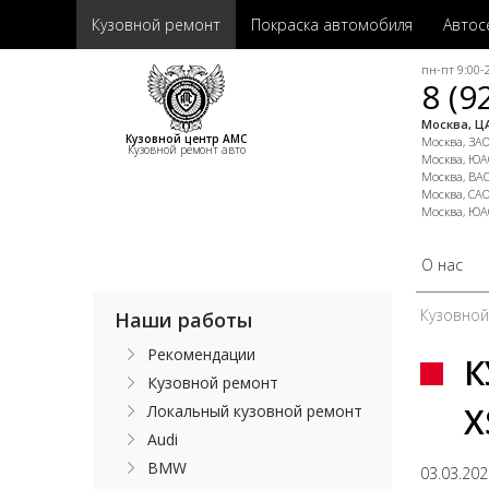
Кузовной ремонт
Покраска автомобиля
Автос
пн-пт 9:00-2
8 (9
Москва, ЦА
Кузовной центр АМС
Москва, ЗАО,
Кузовной ремонт авто
Москва, ЮАО
Москва, ВАО
Москва, САО
Москва, ЮА
О нас
Кузовно
Наши работы
Рекомендации
К
Кузовной ремонт
X
Локальный кузовной ремонт
Audi
BMW
03.03.20