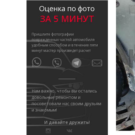
Оценка по фото
ЗА 5 МИНУТ
Пришлите фотографии
поврежденных частей автомобиля
удобным способом и в течение пяти
минут мастер произведет расчет
Нам важно, чтобы вы остались
довольные ремонтом и
посоветовали нас своим друзьям
и знакомым!
И давайте дружить!