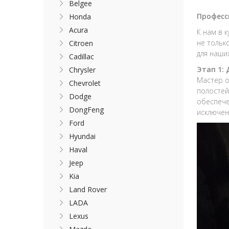
Belgee
Професс
Honda
Acura
К нам в 
не тольк
Citroen
для наши
Cadillac
Этап 1:
Chrysler
Мастер о
Chevrolet
полостей
Dodge
обеспече
DongFeng
исключен
Ford
Hyundai
Haval
Jeep
Kia
Land Rover
LADA
Lexus