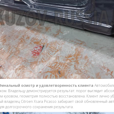
 Финальный осмотр и удовлетворенность клиента
Автомобиль
ом. Владельцу демонстрируется результат: порог выглядит абсол
м кузовом, геометрия полностью восстановлена. Клиент лично у
й владелец Citroen Xsara Picasso забирает свой обновленный ав
для долгосрочного сохранения результата.