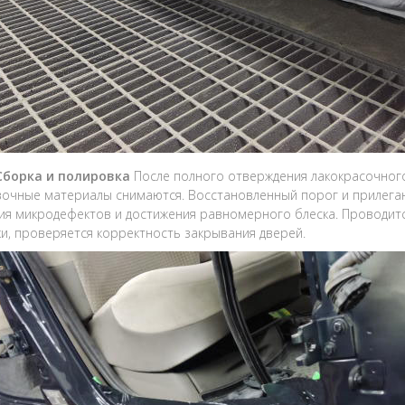
 Сборка и полировка
После полного отверждения лакокрасочного
очные материалы снимаются. Восстановленный порог и прилега
ия микродефектов и достижения равномерного блеска. Проводитс
и, проверяется корректность закрывания дверей.