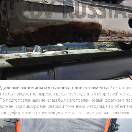
 Удаление ржавчины и установка нового элемента
Это ключев
нта был аккуратно вырезан весь поврежденный коррозией металл
 По подготовленным лекалам был изготовлен новый фрагмент пор
догнан и зафиксирован сваркой точечным методом, что обеспеч
кую деформацию окружающего металла. После сварки швы были