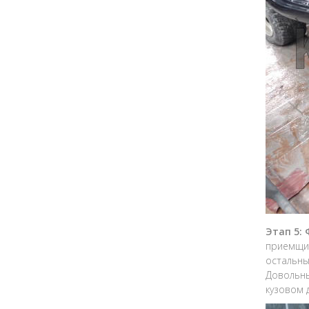
Этап 5:
приемщик
остальны
Довольны
кузовом 