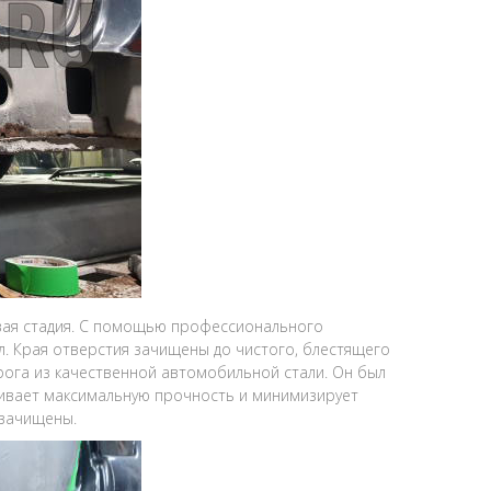
ая стадия. С помощью профессионального
. Края отверстия зачищены до чистого, блестящего
ога из качественной автомобильной стали. Он был
ивает максимальную прочность и минимизирует
 зачищены.