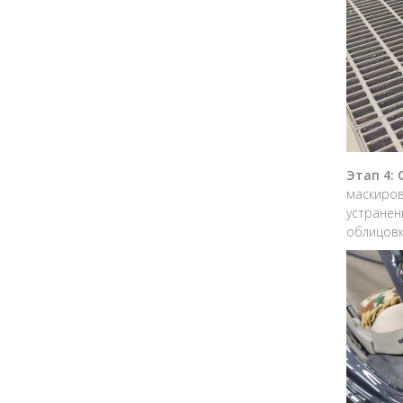
Этап 4:
маскиров
устранен
облицовк