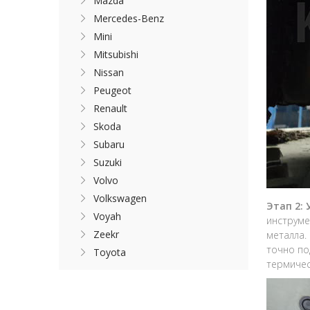
Mazda
Mercedes-Benz
Mini
Mitsubishi
Nissan
Peugeot
Renault
Skoda
Subaru
Suzuki
Volvo
Volkswagen
Этап 2:
Voyah
инструме
Zeekr
металла.
точно по
Toyota
термичес