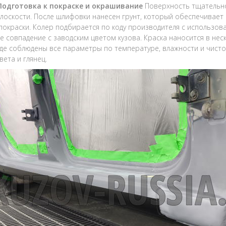
 Подготовка к покраске и окрашивание
Поверхность тщательно
лоскости. После шлифовки нанесен грунт, который обеспечивает 
покраски. Колер подбирается по коду производителя с использо
е совпадение с заводским цветом кузова. Краска наносится в не
где соблюдены все параметры по температуре, влажности и чист
вета и глянец.