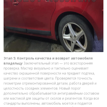
Этап 5: Контроль качества и возврат автомобиля
владельцу
Заключительный этап — это всесторонняя
проверка. Мастер визуально и тактильно оценивает
качество окрашенной поверхности на предмет подтека,
шагрени и соответствия цвета. Проверяется точность
геометрии отремонтированной детали, работа дверей и
целостность соседних элементов. Новый порог
дополнительно обрабатывается антигравийным составом
или мастикой для защиты от сколов и реагентов. Когда все
стандарты выполнены, автомобиль моется и подается