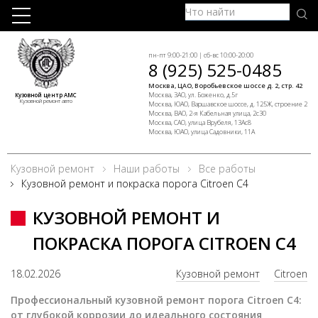
пн-пт 9:00-21:00 | сб-вс 10:00-20:00
8 (925) 525-0485
Москва, ЦАО, Воробьевское шоссе д. 2, стр. 42
Москва, ЗАО, ул. Боженко, д.5г
Кузовной центр АМС
Кузовной ремонт авто
Москва, ЮАО, Варшавское шоссе, д. 125Ж, строение 2
Москва, ВАО, 2-я Кабельная улица, 2с30
Москва, САО, улица Врубеля, 13Ас8
Москва, ЮАО, улица Садовники, 11А
Кузовной ремонт
Наши работы
Все работы
Кузовной ремонт и покраска порога Citroen C4
КУЗОВНОЙ РЕМОНТ И
ПОКРАСКА ПОРОГА CITROEN C4
18.02.2026
Кузовной ремонт
Citroen
Профессиональный кузовной ремонт порога Citroen C4:
от глубокой коррозии до идеального состояния