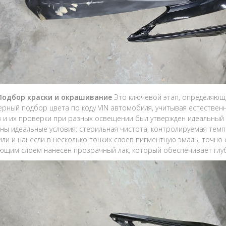
 Подбор краски и окрашивание
Это ключевой этап, определяющи
рный подбор цвета по коду VIN автомобиля, учитывая естественн
 и их проверки при разных освещении был утвержден идеальный 
аны идеальные условия: стерильная чистота, контролируемая тем
ли и нанесли в несколько тонких слоев пигментную эмаль, точно 
щим слоем нанесен прозрачный лак, который обеспечивает глуби