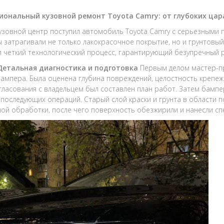
иональный кузовной ремонт Toyota Camry: от глубоких цар
кузовной центр поступил автомобиль Toyota Camry с серьезными
 затрагивали не только лакокрасочное покрытие, но и грунтовый
и четкий технологический процесс, гарантирующий безупречный р
 Детальная диагностика и подготовка
Первым делом мастер-п
ампера. Была оценена глубина повреждений, целостность крепеж
гласования с владельцем был составлен план работ. Затем бампе
 последующих операций. Старый слой краски и грунта в области 
ой обработки, после чего поверхность обезжирили и нанесли спе