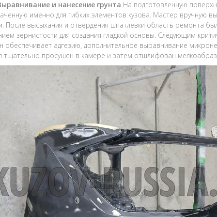
 Выравнивание и нанесение грунта
На подготовленную поверхно
аченную именно для гибких элементов кузова. Мастер вручную в
и. После высыхания и отвердения шпатлевки область ремонта б
ием зернистости для создания гладкой основы. Следующим крит
Он обеспечивает адгезию, дополнительное выравнивание микроне
л тщательно просушен в камере и затем отшлифован мелкоабраз