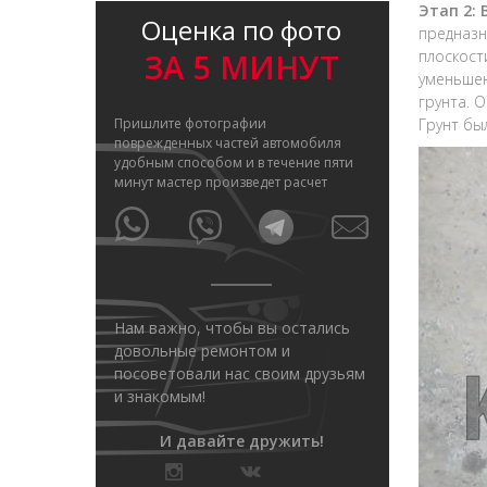
Этап 2:
Оценка по фото
предназн
ЗА 5 МИНУТ
плоскост
уменьшен
грунта. 
Пришлите фотографии
Грунт бы
поврежденных частей автомобиля
удобным способом и в течение пяти
минут мастер произведет расчет
Нам важно, чтобы вы остались
довольные ремонтом и
посоветовали нас своим друзьям
и знакомым!
И давайте дружить!