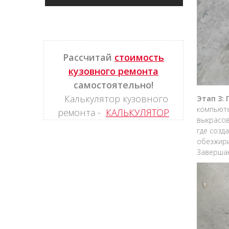
Рассчитай
стоимость
кузовного ремонта
самостоятельно!
Калькулятор кузовного
Этап 3:
компьюте
ремонта -
КАЛЬКУЛЯТОР
выкрасов
где созд
обезжири
Завершаю