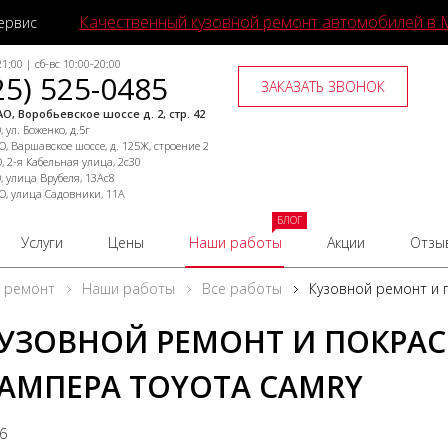
Качественный кузовной ремонт автомобилей в 
ервис
1:00 | сб-вс 10:00-20:00
25) 525-0485
ЗАКАЗАТЬ ЗВОНОК
О, Воробьевское шоссе д. 2, стр. 42
 ул. Боженко, д.5г
, Варшавское шоссе, д. 125Ж, строение 2
, 2-я Кабельная улица, 2с30
, улица Врубеля, 13Ас8
О, улица Садовники, 11А
БЛОГ
Услуги
Цены
Наши работы
Акции
Отзы
й ремонт
Наши работы
Все работы
Кузовной ремонт и 
УЗОВНОЙ РЕМОНТ И ПОКРАС
АМПЕРА TOYOTA CAMRY
26