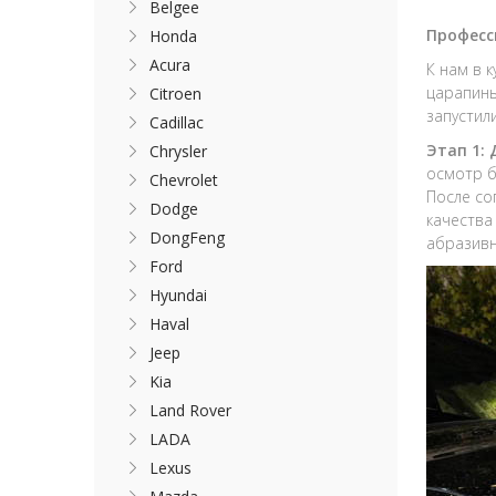
Belgee
Професс
Honda
Acura
К нам в 
царапины
Citroen
запустил
Cadillac
Этап 1:
Chrysler
осмотр б
Chevrolet
После со
Dodge
качества
DongFeng
абразивн
Ford
Hyundai
Haval
Jeep
Kia
Land Rover
LADA
Lexus