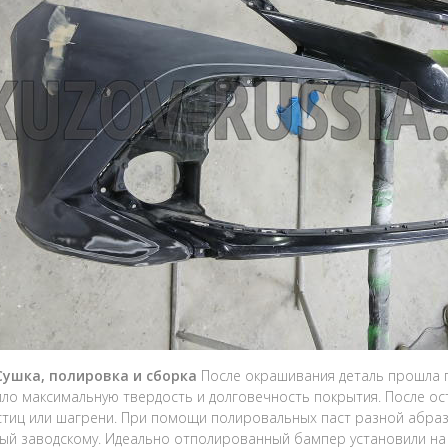
 Сушка, полировка и сборка
После окрашивания деталь прошла п
ло максимальную твердость и долговечность покрытия. После ос
тиц или шагрени. При помощи полировальных паст разной абраз
ый заводскому. Идеально отполированный бампер установили на 