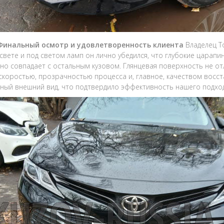
 Финальный осмотр и удовлетворенность клиента
Владелец T
свете и под светом ламп он лично убедился, что глубокие царап
но совпадает с остальным кузовом. Глянцевая поверхность не от
скоростью, прозрачностью процесса и, главное, качеством восс
ный внешний вид, что подтвердило эффективность нашего подход