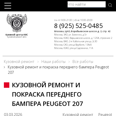
пн-пт 9:00-21:00 | сб-вс 10:00-20:00
8 (925) 525-0485
Москва, ЦАО, Воробьевское шоссе д. 2, стр. 42
Москва, ЗАО, ул. Боженко, д.5г
Кузовной центр АМС
Кузовной ремонт авто
Москва, ЮАО, Варшавское шоссе, д. 125Ж, строение 2
Москва, ВАО, 2-я Кабельная улица, 2с30
Москва, САО, улица Врубеля, 13Ас8
Москва, ЮАО, улица Садовники, 11А
Кузовной ремонт
Наши работы
Все работы
Кузовной ремонт и покраска переднего бампера Peugeot
207
КУЗОВНОЙ РЕМОНТ И
ПОКРАСКА ПЕРЕДНЕГО
БАМПЕРА PEUGEOT 207
03.03.2026
Кузовной ремонт
Peugeot