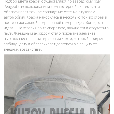
Подбор цвета краски осуществлялся по заводскому коду
Peugeot с использованием компьютерной системы, что
обеспечивает точное совпадение оттенка с кузовом
автомобиля. Краска наносилась в несколько тонких слоев в
профессиональной покрасочной камере, где соблюдаются
идеальные условия по температуре, влажности и отсутствию
пыли. Финишным аккордом стало покрытие элемента
высококачественным акриловым лаком, который придает
глубину цвету и обеспечивает долговечную защиту от
внешних воздействий.