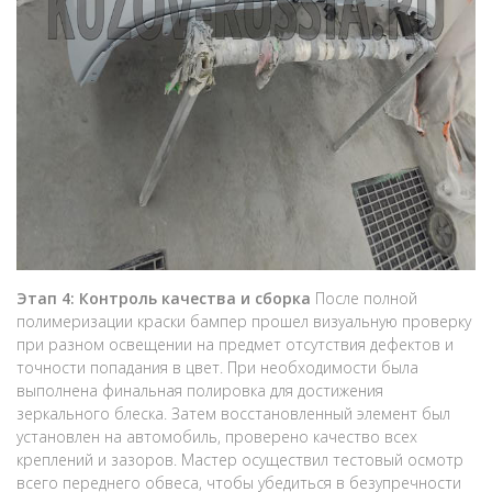
Этап 4: Контроль качества и сборка
После полной
полимеризации краски бампер прошел визуальную проверку
при разном освещении на предмет отсутствия дефектов и
точности попадания в цвет. При необходимости была
выполнена финальная полировка для достижения
зеркального блеска. Затем восстановленный элемент был
установлен на автомобиль, проверено качество всех
креплений и зазоров. Мастер осуществил тестовый осмотр
всего переднего обвеса, чтобы убедиться в безупречности