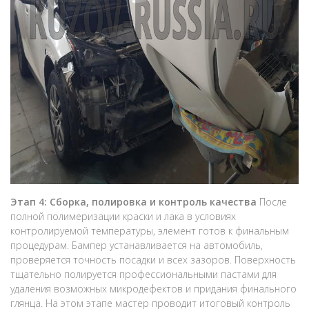
Этап 4: Сборка, полировка и контроль качества
После
полной полимеризации краски и лака в условиях
контролируемой температуры, элемент готов к финальным
процедурам. Бампер устанавливается на автомобиль,
проверяется точность посадки и всех зазоров. Поверхность
тщательно полируется профессиональными пастами для
удаления возможных микродефектов и придания финального
глянца. На этом этапе мастер проводит итоговый контроль