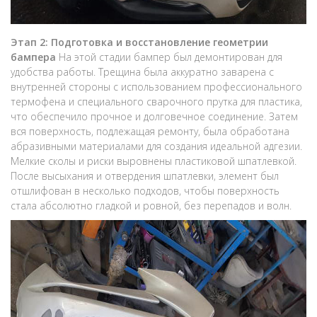
Этап 2: Подготовка и восстановление геометрии
бампера
На этой стадии бампер был демонтирован для
удобства работы. Трещина была аккуратно заварена с
внутренней стороны с использованием профессионального
термофена и специального сварочного прутка для пластика,
что обеспечило прочное и долговечное соединение. Затем
вся поверхность, подлежащая ремонту, была обработана
абразивными материалами для создания идеальной адгезии.
Мелкие сколы и риски выровнены пластиковой шпатлевкой.
После высыхания и отвердения шпатлевки, элемент был
отшлифован в несколько подходов, чтобы поверхность
стала абсолютно гладкой и ровной, без перепадов и волн.