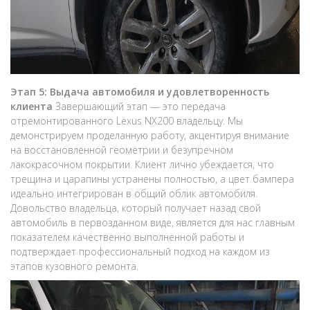
Этап 5: Выдача автомобиля и удовлетворенность
клиента
Завершающий этап — это передача
отремонтированного Lexus NX200 владельцу. Мы
демонстрируем проделанную работу, акцентируя внимание
на восстановленной геометрии и безупречном
лакокрасочном покрытии. Клиент лично убеждается, что
трещина и царапины устранены полностью, а цвет бампера
идеально интегрирован в общий облик автомобиля.
Довольство владельца, который получает назад свой
автомобиль в первозданном виде, является для нас главным
показателем качественно выполненной работы и
подтверждает профессиональный подход на каждом из
этапов кузовного ремонта.