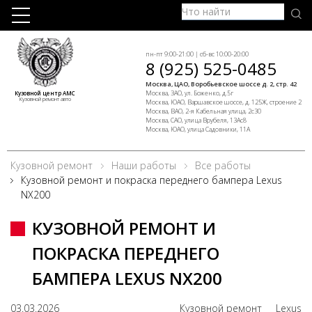
пн-пт 9:00-21:00 | сб-вс 10:00-20:00
8 (925) 525-0485
Москва, ЦАО, Воробьевское шоссе д. 2, стр. 42
Москва, ЗАО, ул. Боженко, д.5г
Кузовной центр АМС
Кузовной ремонт авто
Москва, ЮАО, Варшавское шоссе, д. 125Ж, строение 2
Москва, ВАО, 2-я Кабельная улица, 2с30
Москва, САО, улица Врубеля, 13Ас8
Москва, ЮАО, улица Садовники, 11А
Кузовной ремонт
Наши работы
Все работы
Кузовной ремонт и покраска переднего бампера Lexus
NX200
КУЗОВНОЙ РЕМОНТ И
ПОКРАСКА ПЕРЕДНЕГО
БАМПЕРА LEXUS NX200
03.03.2026
Кузовной ремонт
Lexus