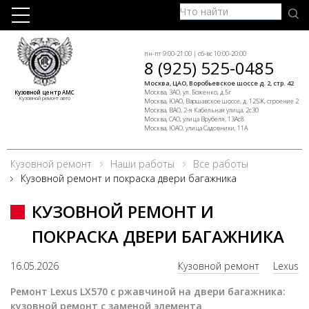
пн-пт 9:00-21:00 | сб-вс 10:00-20:00
8 (925) 525-0485
Москва, ЦАО, Воробьевское шоссе д. 2, стр. 42
Москва, ЗАО, ул. Боженко, д.5г
Кузовной центр АМС
Кузовной ремонт авто
Москва, ЮАО, Варшавское шоссе, д. 125Ж, строение 2
Москва, ВАО, 2-я Кабельная улица, 2с30
Москва, САО, улица Врубеля, 13Ас8
Москва, ЮАО, улица Садовники, 11А
Кузовной ремонт
Наши работы
Все работы
Кузовной ремонт и покраска двери багажника
КУЗОВНОЙ РЕМОНТ И
ПОКРАСКА ДВЕРИ БАГАЖНИКА
16.05.2026
Кузовной ремонт
Lexus
Ремонт Lexus LX570 с ржавчиной на двери багажника:
кузовной ремонт с заменой элемента