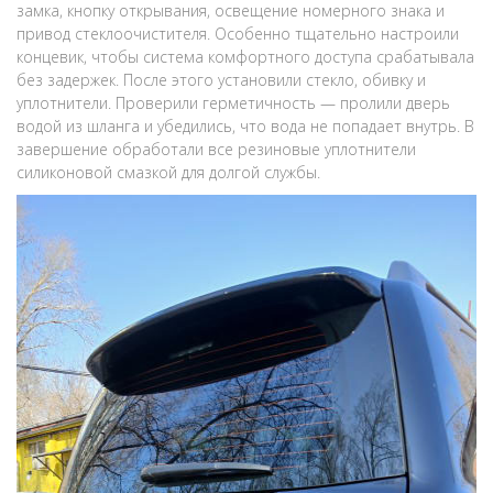
замка, кнопку открывания, освещение номерного знака и
привод стеклоочистителя. Особенно тщательно настроили
концевик, чтобы система комфортного доступа срабатывала
без задержек. После этого установили стекло, обивку и
уплотнители. Проверили герметичность — пролили дверь
водой из шланга и убедились, что вода не попадает внутрь. В
завершение обработали все резиновые уплотнители
силиконовой смазкой для долгой службы.