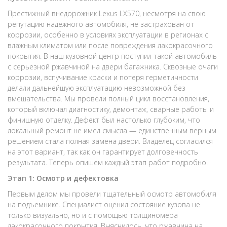
Престижный внедорожник Lexus LX570, несмотря на свою
репутацию надежного автомобиля, не застрахован от
коррозии, особенно в условиях эксплуатации в регионах с
влажным климатом или после повреждения лакокрасочного
покрытия. В наш кузовной центр поступил такой автомобиль
с серьезной ржавчиной на двери багажника. Сквозные очаги
коррозии, вспучивание краски и потеря герметичности
делали дальнейшую эксплуатацию невозможной без
вмешательства. Мы провели полный цикл восстановления,
который включал диагностику, демонтаж, сварные работы и
финишную отделку. Дефект был настолько глубоким, что
локальный ремонт не имел смысла — единственным верным
решением стала полная замена двери. Владелец согласился
на этот вариант, так как он гарантирует долговечность
результата. Теперь опишем каждый этап работ подробно.
Этап 1: Осмотр и дефектовка
Первым делом мы провели тщательный осмотр автомобиля
на подъемнике. Специалист оценил состояние кузова не
только визуально, но и с помощью толщиномера
лакокрасочного покрытия. Выяснилось, что ржавчина на