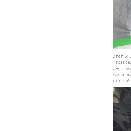
Этап 5:
к возвра
убедитьс
кузовног
который 