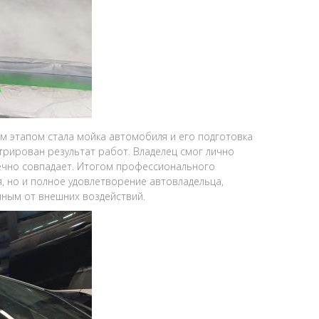
 этапом стала мойка автомобиля и его подготовка
трирован результат работ. Владелец смог лично
речно совпадает. Итогом профессионального
, но и полное удовлетворение автовладельца,
нным от внешних воздействий.