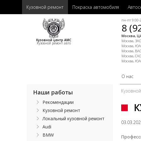
Кузовной ремонт
Покраска автомобиля
Автос
пн-пт 9:00-2
8 (9
Москва, ЦА
Кузовной центр АМС
Москва, ЗАО,
Кузовной ремонт авто
Москва, ЮАО
Москва, ВАО
Москва, САО
Москва, ЮА
О нас
Кузовно
Наши работы
Рекомендации
К
Кузовной ремонт
Локальный кузовной ремонт
03.03.20
Audi
BMW
Професс