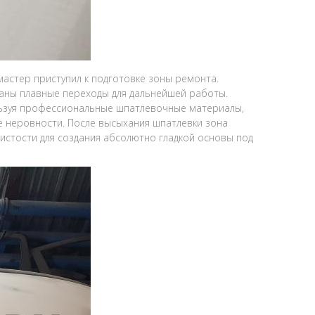
мастер приступил к подготовке зоны ремонта.
даны плавные переходы для дальнейшей работы.
ьзуя профессиональные шпатлевочные материалы,
е неровности. После высыхания шпатлевки зона
стости для создания абсолютно гладкой основы под