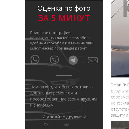
Оценка по фото
ЗА 5 МИНУТ
Пришлите фотографии
поврежденных частей автомобиля
удобным способом и в течение пяти
минут мастер произведет расчет
Этап 3:
Нам важно, чтобы вы остались
результа
довольные ремонтом и
современ
посоветовали нас своим друзьям
наносила
и знакомым!
отсутств
защиту и
И давайте дружить!