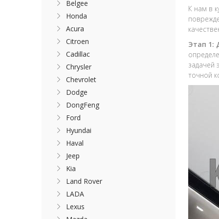
Belgee
К нам в 
Honda
поврежде
Acura
качестве
Citroen
Этап 1:
Cadillac
определе
задачей 
Chrysler
точной к
Chevrolet
Dodge
DongFeng
Ford
Hyundai
Haval
Jeep
Kia
Land Rover
LADA
Lexus