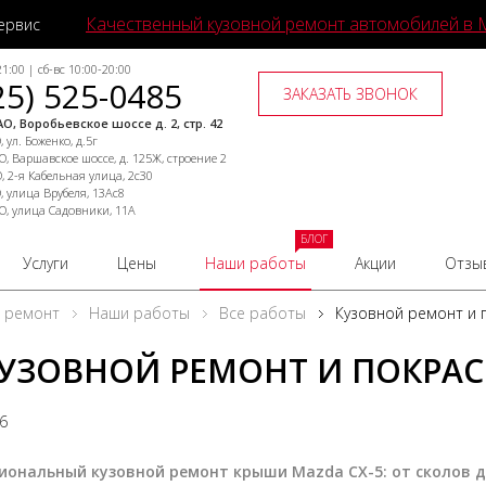
Качественный кузовной ремонт автомобилей в 
ервис
1:00 | сб-вс 10:00-20:00
25) 525-0485
ЗАКАЗАТЬ ЗВОНОК
О, Воробьевское шоссе д. 2, стр. 42
 ул. Боженко, д.5г
, Варшавское шоссе, д. 125Ж, строение 2
, 2-я Кабельная улица, 2с30
, улица Врубеля, 13Ас8
О, улица Садовники, 11А
БЛОГ
Услуги
Цены
Наши работы
Акции
Отзы
й ремонт
Наши работы
Все работы
Кузовной ремонт и 
УЗОВНОЙ РЕМОНТ И ПОКРАС
26
иональный кузовной ремонт крыши Mazda CX-5: от сколов д