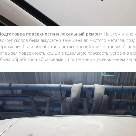
 Подготовка поверхности и локальный ремонт
На этом этапе 
вокруг сколов была аккуратно зачищена до чистого металла, соз
вреждения были обработаны антикоррозийным составом. Испол
ст вывел поверхность крыши в идеальную плоскость, устранив вс
была обработана абразивами с постепенным уменьшением зерни