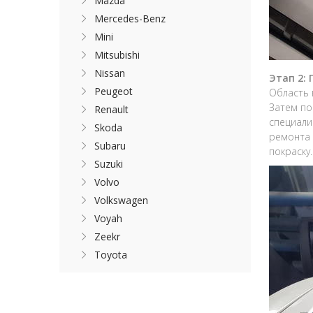
Mazda
Mercedes-Benz
Mini
Mitsubishi
Nissan
Этап 2:
Peugeot
Область 
Затем по
Renault
специали
Skoda
ремонта 
Subaru
покраску.
Suzuki
Volvo
Volkswagen
Voyah
Zeekr
Toyota