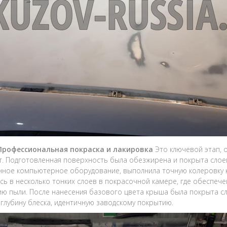
 Профессиональная покраска и лакировка
Это ключевой этап, 
т. Подготовленная поверхность была обезжирена и покрыта слое
ное компьютерное оборудование, выполнила точную колеровку кр
сь в несколько тонких слоев в покрасочной камере, где обеспеч
ию пыли. После нанесения базового цвета крыша была покрыта с
 глубину блеска, идентичную заводскому покрытию.