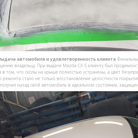
 Выдача автомобиля и удовлетворенность клиента
Финальным
щению владельцу. При выдаче Mazda CX-5 клиенту был продемонс
я в том, что сколы на крыше полностью устранены, а цвет безуп
о ремонта стало не только восстановление целостности покрытия
получил назад свой автомобиль в идеальном состоянии, защище