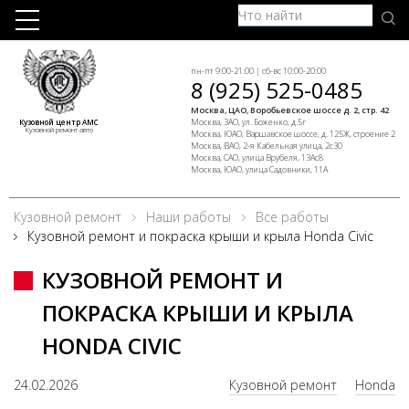
пн-пт 9:00-21:00 | сб-вс 10:00-20:00
8 (925) 525-0485
Москва, ЦАО, Воробьевское шоссе д. 2, стр. 42
Москва, ЗАО, ул. Боженко, д.5г
Кузовной центр АМС
Кузовной ремонт авто
Москва, ЮАО, Варшавское шоссе, д. 125Ж, строение 2
Москва, ВАО, 2-я Кабельная улица, 2с30
Москва, САО, улица Врубеля, 13Ас8
Москва, ЮАО, улица Садовники, 11А
Кузовной ремонт
Наши работы
Все работы
Кузовной ремонт и покраска крыши и крыла Honda Civic
КУЗОВНОЙ РЕМОНТ И
ПОКРАСКА КРЫШИ И КРЫЛА
HONDA CIVIC
24.02.2026
Кузовной ремонт
Honda