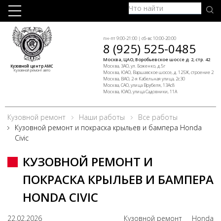
пн-пт 9:00-21:00 | сб-вс 10:00-20:00
8 (925) 525-0485
Москва, ЦАО, Воробьевское шоссе д. 2, стр. 42
Москва, ЗАО, ул. Боженко, д.5г
Кузовной центр АМС
Кузовной ремонт авто
Москва, ЮАО, Варшавское шоссе, д. 125Ж, строение 2
Москва, ВАО, 2-я Кабельная улица, 2с30
Москва, САО, улица Врубеля, 13Ас8
Москва, ЮАО, улица Садовники, 11А
Кузовной ремонт
Наши работы
Все работы
Кузовной ремонт и покраска крыльев и бампера Honda
Civic
КУЗОВНОЙ РЕМОНТ И
ПОКРАСКА КРЫЛЬЕВ И БАМПЕРА
HONDA CIVIC
22.02.2026
Кузовной ремонт
Honda