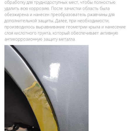
обработку для труднодоступных мест, чтобы полностью
удалить всю коррозию. После зачистки область была
обезжирена и нанесен преобразователь ржавчины для
дополнительной защиты. Далее, при необходимости,
производилось выравнивание геометрии крыла и нанесение
слоя кислотного грунта, который обеспечивает активную
антикоррозионную защиту металла.