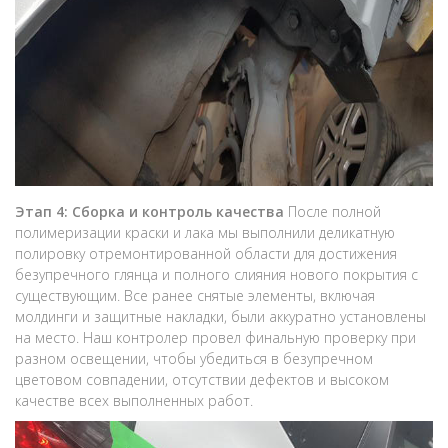
Этап 4: Сборка и контроль качества
После полной
полимеризации краски и лака мы выполнили деликатную
полировку отремонтированной области для достижения
безупречного глянца и полного слияния нового покрытия с
существующим. Все ранее снятые элементы, включая
молдинги и защитные накладки, были аккуратно установлены
на место. Наш контролер провел финальную проверку при
разном освещении, чтобы убедиться в безупречном
цветовом совпадении, отсутствии дефектов и высоком
качестве всех выполненных работ.