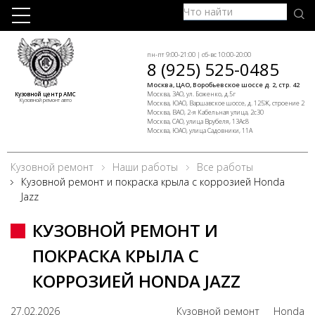
пн-пт 9:00-21:00 | сб-вс 10:00-20:00
8 (925) 525-0485
Москва, ЦАО, Воробьевское шоссе д. 2, стр. 42
Москва, ЗАО, ул. Боженко, д.5г
Кузовной центр АМС
Кузовной ремонт авто
Москва, ЮАО, Варшавское шоссе, д. 125Ж, строение 2
Москва, ВАО, 2-я Кабельная улица, 2с30
Москва, САО, улица Врубеля, 13Ас8
Москва, ЮАО, улица Садовники, 11А
Кузовной ремонт
Наши работы
Все работы
Кузовной ремонт и покраска крыла с коррозией Honda
Jazz
КУЗОВНОЙ РЕМОНТ И
ПОКРАСКА КРЫЛА С
КОРРОЗИЕЙ HONDA JAZZ
27.02.2026
Кузовной ремонт
Honda