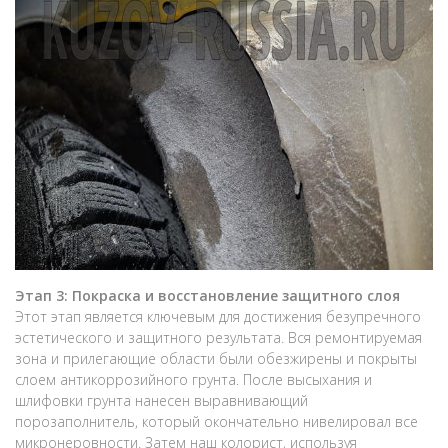
Этап 3: Покраска и восстановление защитного слоя
Этот этап является ключевым для достижения безупречного
эстетического и защитного результата. Вся ремонтируемая
зона и прилегающие области были обезжирены и покрыты
слоем антикоррозийного грунта. После высыхания и
шлифовки грунта нанесен выравнивающий
порозаполнитель, который окончательно нивелировал все
микронеровности. Затем наш колорист, используя