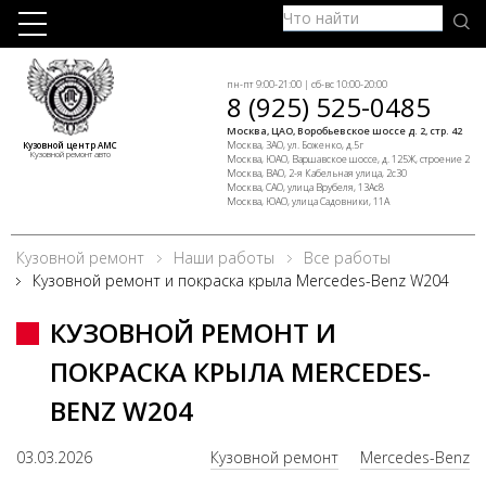
пн-пт 9:00-21:00 | сб-вс 10:00-20:00
8 (925) 525-0485
Москва, ЦАО, Воробьевское шоссе д. 2, стр. 42
Москва, ЗАО, ул. Боженко, д.5г
Кузовной центр АМС
Кузовной ремонт авто
Москва, ЮАО, Варшавское шоссе, д. 125Ж, строение 2
Москва, ВАО, 2-я Кабельная улица, 2с30
Москва, САО, улица Врубеля, 13Ас8
Москва, ЮАО, улица Садовники, 11А
Кузовной ремонт
Наши работы
Все работы
Кузовной ремонт и покраска крыла Mercedes-Benz W204
КУЗОВНОЙ РЕМОНТ И
ПОКРАСКА КРЫЛА MERCEDES-
BENZ W204
03.03.2026
Кузовной ремонт
Mercedes-Benz