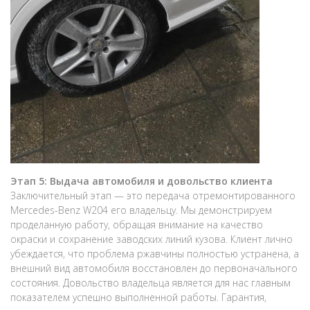
Этап 5: Выдача автомобиля и довольство клиента
Заключительный этап — это передача отремонтированного
Mercedes-Benz W204 его владельцу. Мы демонстрируем
проделанную работу, обращая внимание на качество
окраски и сохранение заводских линий кузова. Клиент лично
убеждается, что проблема ржавчины полностью устранена, а
внешний вид автомобиля восстановлен до первоначального
состояния. Довольство владельца является для нас главным
показателем успешно выполненной работы. Гарантия,