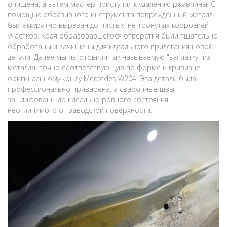
очищена, а затем мастер приступил к удалению ржавчины. С
помощью абразивного инструмента поврежденный металл
был аккуратно вырезан до чистых, не тронутых коррозией
участков. Края образовавшегося отверстия были тщательно
обработаны и зачищены для идеального прилегания новой
детали. Далее мы изготовили так называемую "заплатку" из
металла, точно соответствующую по форме и кривизне
оригинальному крылу Mercedes W204. Эта деталь была
профессионально приварена, а сварочные швы
зашлифованы до идеально ровного состояния,
неотличимого от заводской поверхности.