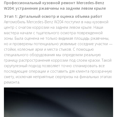
Профессиональный кузовной ремонт Mercedes-Benz
W204: устранение ржавчины на заднем левом крыле
Этап 1: Детальный осмотр и оценка объема работ
Автомобиль Mercedes-Benz W204 поступил в наш кузовной
центр с очагом коррозии на заднем левом крыле. Наши
мастера начали с тщательного осмотра поврежденной
зоны. Была оценена не только видимая площадь ржавчины,
но и проверены потенциально уязвимые соседние участки —
стойки, колесные арки и места стыков. С помощью
специального оборудования мы определили реальную
границу распространения коррозии под слоем краски. Такой
скрупулезный подход позволяет точно спланировать все
последующие операции и составить для клиента прозрачную
смету, исключая неприятные сюрпризы на финальных этапах
ремонта.