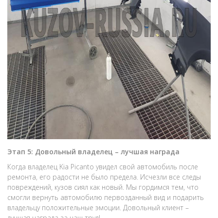
Этап 5: Довольный владелец – лучшая награда
Когда владелец Kia Picanto увидел свой автомобиль после
ремонта, его радости не было предела. Исчезли все следы
повреждений, кузов сиял как новый. Мы гордимся тем, что
смогли вернуть автомобилю первозданный вид и подарить
владельцу положительные эмоции. Довольный клиент –
лучшая награда за наш труд!