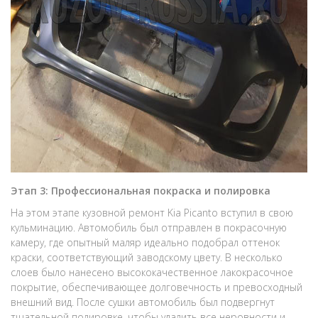
Этап 3: Профессиональная покраска и полировка
На этом этапе кузовной ремонт Kia Picanto вступил в свою
кульминацию. Автомобиль был отправлен в покрасочную
камеру, где опытный маляр идеально подобрал оттенок
краски, соответствующий заводскому цвету. В несколько
слоев было нанесено высококачественное лакокрасочное
покрытие, обеспечивающее долговечность и превосходный
внешний вид. После сушки автомобиль был подвергнут
тщательной полировке, чтобы удалить все неровности и