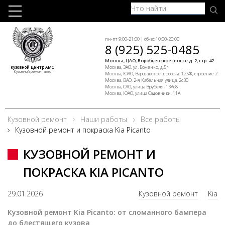
пн-пт 9:00-21:00 | сб-вс 10:00-20:00
8 (925) 525-0485
Москва, ЦАО, Воробьевское шоссе д. 2, стр. 42
Москва, ЗАО, ул. Боженко, д.5г
Кузовной центр АМС
Кузовной ремонт авто
Москва, ЮАО, Варшавское шоссе, д. 125Ж, строение 2
Москва, ВАО, 2-я Кабельная улица, 2с30
Москва, САО, улица Врубеля, 13Ас8
Москва, ЮАО, улица Садовники, 11А
Кузовной ремонт
Наши работы
Все работы
Кузовной ремонт и покраска Kia Picanto
КУЗОВНОЙ РЕМОНТ И
ПОКРАСКА KIA PICANTO
29.01.2026
Кузовной ремонт
Kia
Кузовной ремонт Kia Picanto: от сломанного бампера
до блестящего кузова