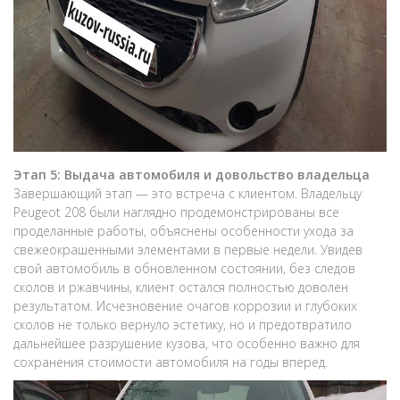
Этап 5: Выдача автомобиля и довольство владельца
Завершающий этап — это встреча с клиентом. Владельцу
Peugeot 208 были наглядно продемонстрированы все
проделанные работы, объяснены особенности ухода за
свежеокрашенными элементами в первые недели. Увидев
свой автомобиль в обновленном состоянии, без следов
сколов и ржавчины, клиент остался полностью доволен
результатом. Исчезновение очагов коррозии и глубоких
сколов не только вернуло эстетику, но и предотвратило
дальнейшее разрушение кузова, что особенно важно для
сохранения стоимости автомобиля на годы вперед.