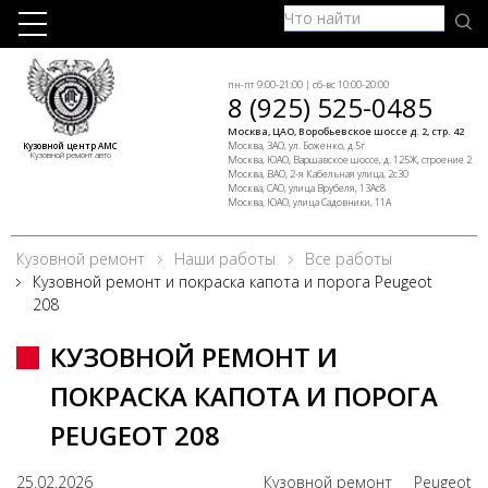
пн-пт 9:00-21:00 | сб-вс 10:00-20:00
8 (925) 525-0485
Москва, ЦАО, Воробьевское шоссе д. 2, стр. 42
Москва, ЗАО, ул. Боженко, д.5г
Кузовной центр АМС
Кузовной ремонт авто
Москва, ЮАО, Варшавское шоссе, д. 125Ж, строение 2
Москва, ВАО, 2-я Кабельная улица, 2с30
Москва, САО, улица Врубеля, 13Ас8
Москва, ЮАО, улица Садовники, 11А
Кузовной ремонт
Наши работы
Все работы
Кузовной ремонт и покраска капота и порога Peugeot
208
КУЗОВНОЙ РЕМОНТ И
ПОКРАСКА КАПОТА И ПОРОГА
PEUGEOT 208
25.02.2026
Кузовной ремонт
Peugeot