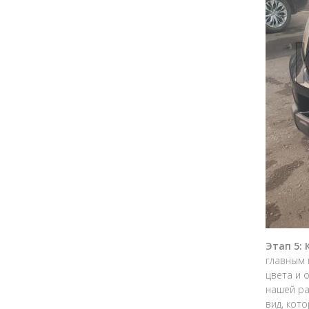
Этап 5:
главным 
цвета и 
нашей ра
вид, кот