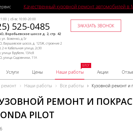
Качественный кузовной ремонт автомобилей в 
ервис
1:00 | сб-вс 10:00-20:00
25) 525-0485
ЗАКАЗАТЬ ЗВОНОК
О, Воробьевское шоссе д. 2, стр. 42
 ул. Боженко, д.5г
, Варшавское шоссе, д. 125Ж, строение 2
, 2-я Кабельная улица, 2с30
, улица Врубеля, 13Ас8
О, улица Садовники, 11А
БЛОГ
Услуги
Цены
Наши работы
Акции
Отзы
й ремонт
Наши работы
Все работы
Кузовной ремонт и п
УЗОВНОЙ РЕМОНТ И ПОКРАС
ONDA PILOT
26