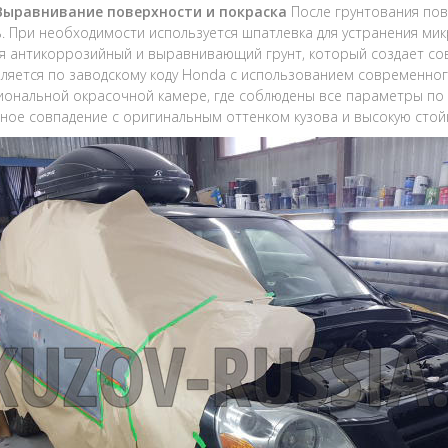
 Выравнивание поверхности и покраска
После грунтования пов
ь. При необходимости используется шпатлевка для устранения ми
я антикоррозийный и выравнивающий грунт, который создает сов
ляется по заводскому коду Honda с использованием современног
ональной окрасочной камере, где соблюдены все параметры по т
ное совпадение с оригинальным оттенком кузова и высокую стой