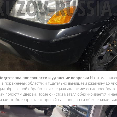
 Подготовка поверхности и удаление коррозии
На этом важне
 в пораженных областях и тщательно вычищаем ржавчину до чист
ия абразивной обработки и специальных химических преобразов
им полостям дверей. После очистки металл обезжиривается и на
ивает любые скрытые коррозийные процессы и обеспечивает адг