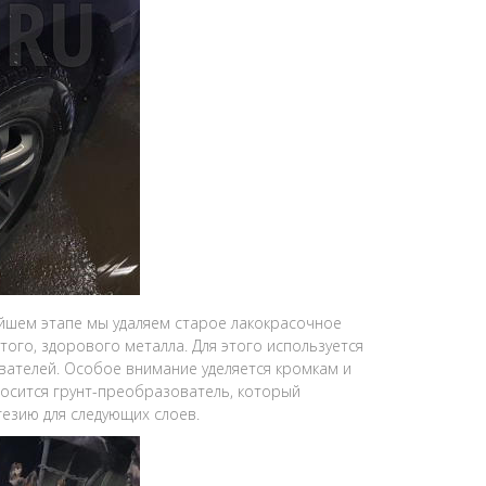
йшем этапе мы удаляем старое лакокрасочное
ого, здорового металла. Для этого используется
ателей. Особое внимание уделяется кромкам и
носится грунт-преобразователь, который
езию для следующих слоев.