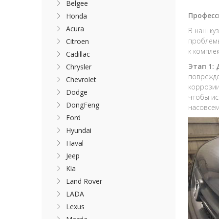
Belgee
Професс
Honda
Acura
В наш ку
проблемы
Citroen
к компле
Cadillac
Этап 1:
Chrysler
поврежде
Chevrolet
коррозии
Dodge
чтобы ис
DongFeng
насовсем
Ford
Hyundai
Haval
Jeep
Kia
Land Rover
LADA
Lexus