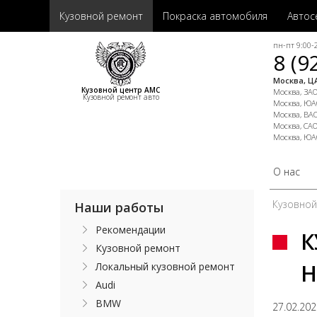
Кузовной ремонт
Покраска автомобиля
Автос
пн-пт 9:00-2
8 (9
Москва, ЦА
Кузовной центр АМС
Москва, ЗАО,
Кузовной ремонт авто
Москва, ЮАО
Москва, ВАО
Москва, САО
Москва, ЮА
О нас
Кузовно
Наши работы
Рекомендации
К
Кузовной ремонт
H
Локальный кузовной ремонт
Audi
BMW
27.02.20