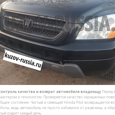
 Контроль качества и возврат автомобиля владельцу
Перед 
мастером и технологом. Проверяется качество окрашенных пове
общее состояние. Чистый и сияющий Honda Pilot возвращается вл
боты, ведь автомобиль не просто избавился от ржавчины, а обр
орый радует каждый день.