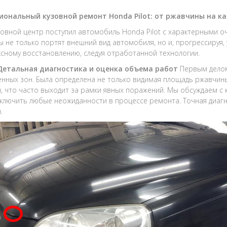
иональный кузовной ремонт Honda Pilot: от ржавчины на ка
зовной центр поступил автомобиль Honda Pilot с характерными о
 не только портят внешний вид автомобиля, но и, прогрессируя,
ксному восстановлению, следуя отработанной технологии.
 Детальная диагностика и оценка объема работ
Первым делом
нных зон. Была определена не только видимая площадь ржавчин
, что часто выходит за рамки явных поражений. Мы обсуждаем с 
ключить любые неожиданности в процессе ремонта. Точная диагн
.