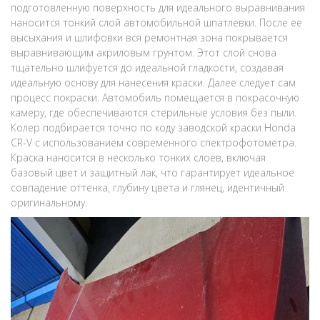
подготовленную поверхность для идеального выравнивания
наносится тонкий слой автомобильной шпатлевки. После ее
высыхания и шлифовки вся ремонтная зона покрывается
выравнивающим акриловым грунтом. Этот слой снова
тщательно шлифуется до идеальной гладкости, создавая
идеальную основу для нанесения краски. Далее следует сам
процесс покраски. Автомобиль помещается в покрасочную
камеру, где обеспечиваются стерильные условия без пыли.
Колер подбирается точно по коду заводской краски Honda
CR-V с использованием современного спектрофотометра.
Краска наносится в несколько тонких слоев, включая
базовый цвет и защитный лак, что гарантирует идеальное
совпадение оттенка, глубину цвета и глянец, идентичный
оригинальному.