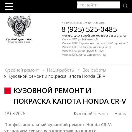
пн-пт 9:00-21:00 | сб-вс 10:00-20:00
8 (925) 525-0485
Москва, ЦАО, Воробьевское шоссе д. 2, стр. 42
Москва, ЗАО, ул. Боженко, д.5г
Кузовной центр АМС
Кузовной ремонт авто
Москва, ЮАО, Варшавское шоссе, д. 125Ж, строение 2
Москва, ВАО, 2-я Кабельная улица, 2с30
Москва, САО, улица Врубеля, 13Ас8
Москва, ЮАО, улица Садовники, 11А
Кузовной ремонт
Наши работы
Все работы
Кузовной ремонт и покраска капота Honda CR-V
КУЗОВНОЙ РЕМОНТ И
ПОКРАСКА КАПОТА HONDA CR-V
18.03.2026
Кузовной ремонт
Honda
Профессиональный кузовной ремонт Honda CR-V:
устраняем серьезную коррозию на капоте