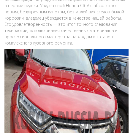
в первые недели. Увидев свой Honda CR-V с абсолютно
новым, безупречным капотом, без малейших следов былой
коррозии, владелец убеждается в качестве нашей работы.
Его удовлетворенность — это итог точного следования
технологии, использования качественных материалов и
профессионального мастерства на каждом из этапов
комплексного кузовного ремонта.