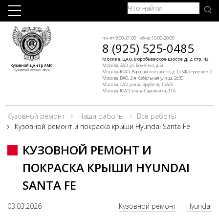
пн-пт 9:00-21:00 | сб-вс 10:00-20:00
8 (925) 525-0485
Москва, ЦАО, Воробьевское шоссе д. 2, стр. 42
Москва, ЗАО, ул. Боженко, д.5г
Кузовной центр АМС
Кузовной ремонт авто
Москва, ЮАО, Варшавское шоссе, д. 125Ж, строение 2
Москва, ВАО, 2-я Кабельная улица, 2с30
Москва, САО, улица Врубеля, 13Ас8
Москва, ЮАО, улица Садовники, 11А
Кузовной ремонт
Наши работы
Все работы
Кузовной ремонт и покраска крыши Hyundai Santa Fe
КУЗОВНОЙ РЕМОНТ И
ПОКРАСКА КРЫШИ HYUNDAI
SANTA FE
03.03.2026
Кузовной ремонт
Hyundai