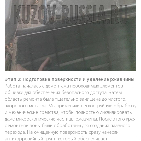
Этап 2: Подготовка поверхности и удаление ржавчины
Работа началась с демонтажа необходимых элементов
обшивки для обеспечения безопасного доступа. Затем
область ремонта была тщательно зачищена до чистого,
здорового металла. Мы применяли пескоструйную обработку
и механические средства, чтобы полностью ликвидировать
даже микроскопические частицы ржавчины. После этого края
ремонтной зоны были обработаны для создания плавного
перехода. На очищенную поверхность сразу нанесли
антикоррозийный грунт, который обеспечивает