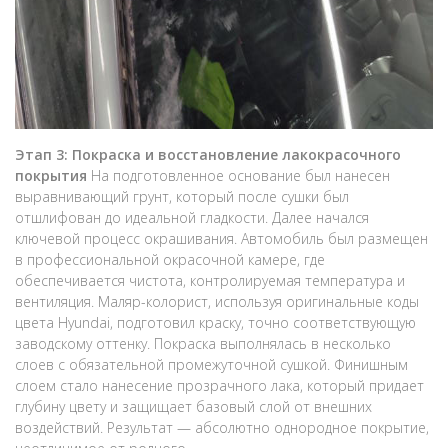
Этап 3: Покраска и восстановление лакокрасочного
покрытия
На подготовленное основание был нанесен
выравнивающий грунт, который после сушки был
отшлифован до идеальной гладкости. Далее начался
ключевой процесс окрашивания. Автомобиль был размещен
в профессиональной окрасочной камере, где
обеспечивается чистота, контролируемая температура и
вентиляция. Маляр-колорист, используя оригинальные коды
цвета Hyundai, подготовил краску, точно соответствующую
заводскому оттенку. Покраска выполнялась в несколько
слоев с обязательной промежуточной сушкой. Финишным
слоем стало нанесение прозрачного лака, который придает
глубину цвету и защищает базовый слой от внешних
воздействий. Результат — абсолютно однородное покрытие,