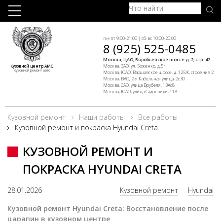
пн-пт 9:00-21:00 | сб-вс 10:00-20:00
8 (925) 525-0485
Москва, ЦАО, Воробьевское шоссе д. 2, стр. 42
Москва, ЗАО, ул. Боженко, д.5г
Кузовной центр АМС
Кузовной ремонт авто
Москва, ЮАО, Варшавское шоссе, д. 125Ж, строение 2
Москва, ВАО, 2-я Кабельная улица, 2с30
Москва, САО, улица Врубеля, 13Ас8
Москва, ЮАО, улица Садовники, 11А
Кузовной ремонт
Наши работы
Все работы
Кузовной ремонт и покраска Hyundai Creta
КУЗОВНОЙ РЕМОНТ И
ПОКРАСКА HYUNDAI CRETA
28.01.2026
Кузовной ремонт
Hyundai
Кузовной ремонт Hyundai Creta: Восстановление после
царапин в кузовном центре