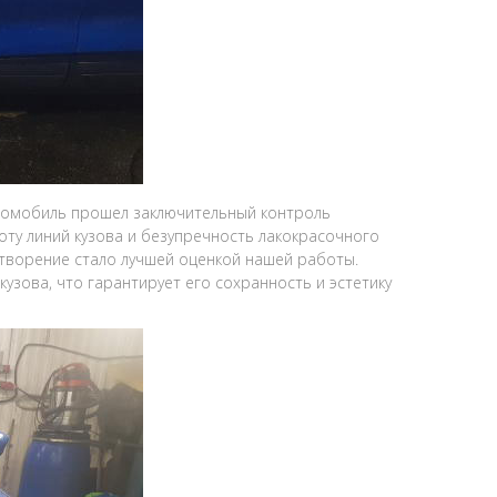
томобиль прошел заключительный контроль
оту линий кузова и безупречность лакокрасочного
летворение стало лучшей оценкой нашей работы.
зова, что гарантирует его сохранность и эстетику