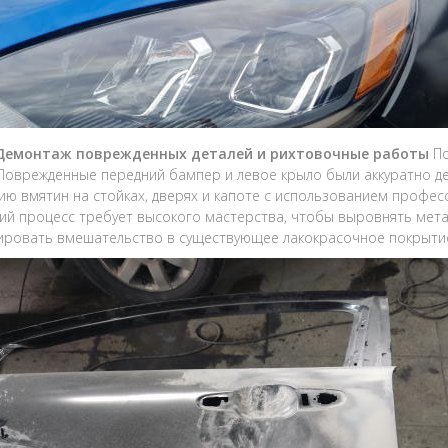
 Демонтаж поврежденных деталей и рихтовочные работы
По
Поврежденные передний бампер и левое крыло были аккуратно д
ию вмятин на стойках, дверях и капоте с использованием профе
ий процесс требует высокого мастерства, чтобы выровнять мета
ровать вмешательство в существующее лакокрасочное покрытие