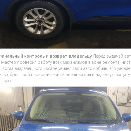
 Финальный контроль и возврат владельцу
Перед выдачей ав
. Мастер проверил работу всех механизмов в зоне ремонта, чист
. Когда владелец Ford Escape увидел свой автомобиль, его удов
ль обрел свой первоначальный внешний вид и надежную защиту ку
 годы.