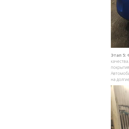
Этап 5:
качества
покрытия
Автомоби
на долгие