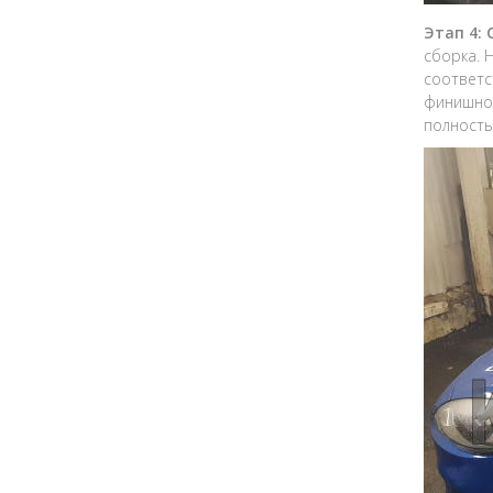
Этап 4:
сборка. 
соответс
финишной
полность