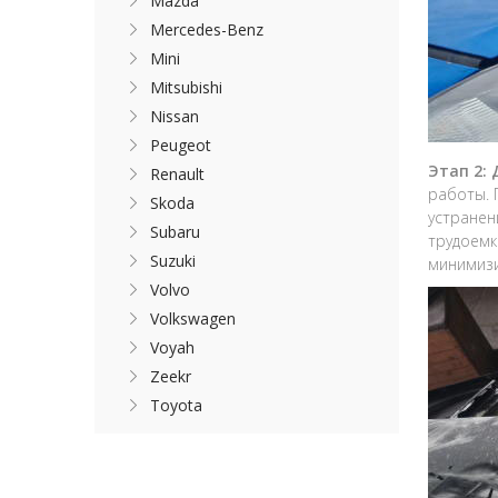
Mazda
Mercedes-Benz
Mini
Mitsubishi
Nissan
Peugeot
Этап 2:
Renault
работы. 
Skoda
устранен
Subaru
трудоемк
Suzuki
минимизи
Volvo
Volkswagen
Voyah
Zeekr
Toyota