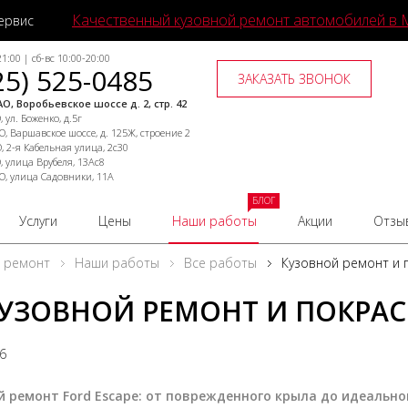
Качественный кузовной ремонт автомобилей в 
ервис
1:00 | сб-вс 10:00-20:00
25) 525-0485
ЗАКАЗАТЬ ЗВОНОК
О, Воробьевское шоссе д. 2, стр. 42
 ул. Боженко, д.5г
, Варшавское шоссе, д. 125Ж, строение 2
, 2-я Кабельная улица, 2с30
, улица Врубеля, 13Ас8
О, улица Садовники, 11А
БЛОГ
Услуги
Цены
Наши работы
Акции
Отзы
й ремонт
Наши работы
Все работы
Кузовной ремонт и 
УЗОВНОЙ РЕМОНТ И ПОКРАСК
26
й ремонт Ford Escape: от поврежденного крыла до идеально