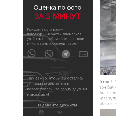
Оценка по фото
ЗА 5 МИНУТ
Пришлите фотографии
поврежденных частей автомобиля
удобным способом и в течение пяти
минут мастер произведет расчет
Нам важно, чтобы вы остались
Этап 3:
довольные ремонтом и
зон был 
посоветовали нас своим друзьям
были пом
и знакомым!
краски, 
обеспечи
И давайте дружить!