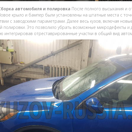
 Сборка автомобиля и полировка
После полного высыхания и о
Новое крыло и бампер были установлены на штатные места с точ
твии с заводскими параметрами. Далее весь кузов, включая нов
 полировки. Это позволило убрать возможные микродефекты и д
ю интегрировав отреставрированные участки в общий вид авто