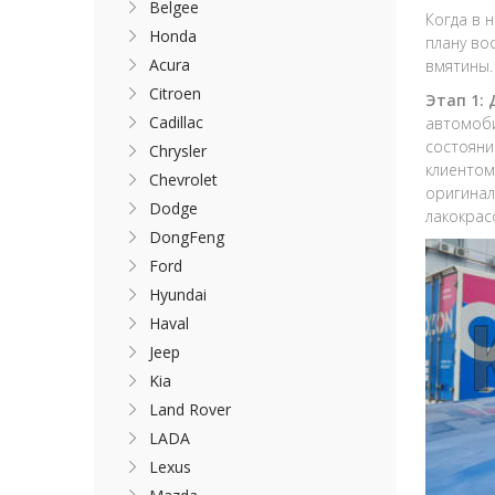
Belgee
Когда в 
Honda
плану во
Acura
вмятины.
Citroen
Этап 1:
Cadillac
автомоби
состояни
Chrysler
клиентом
Chevrolet
оригинал
Dodge
лакокрас
DongFeng
Ford
Hyundai
Haval
Jeep
Kia
Land Rover
LADA
Lexus