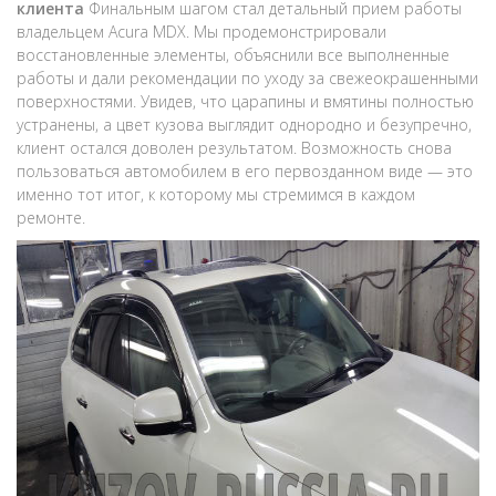
клиента
Финальным шагом стал детальный прием работы
владельцем Acura MDX. Мы продемонстрировали
восстановленные элементы, объяснили все выполненные
работы и дали рекомендации по уходу за свежеокрашенными
поверхностями. Увидев, что царапины и вмятины полностью
устранены, а цвет кузова выглядит однородно и безупречно,
клиент остался доволен результатом. Возможность снова
пользоваться автомобилем в его первозданном виде — это
именно тот итог, к которому мы стремимся в каждом
ремонте.