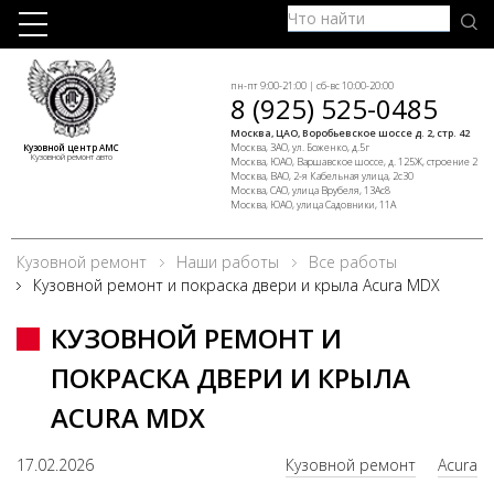
пн-пт 9:00-21:00 | сб-вс 10:00-20:00
8 (925) 525-0485
Москва, ЦАО, Воробьевское шоссе д. 2, стр. 42
Москва, ЗАО, ул. Боженко, д.5г
Кузовной центр АМС
Кузовной ремонт авто
Москва, ЮАО, Варшавское шоссе, д. 125Ж, строение 2
Москва, ВАО, 2-я Кабельная улица, 2с30
Москва, САО, улица Врубеля, 13Ас8
Москва, ЮАО, улица Садовники, 11А
Кузовной ремонт
Наши работы
Все работы
Кузовной ремонт и покраска двери и крыла Acura MDX
КУЗОВНОЙ РЕМОНТ И
ПОКРАСКА ДВЕРИ И КРЫЛА
ACURA MDX
17.02.2026
Кузовной ремонт
Acura