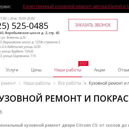
Качественный кузовной ремонт автомобилей в 
ервис
1:00 | сб-вс 10:00-20:00
25) 525-0485
ЗАКАЗАТЬ ЗВОНОК
О, Воробьевское шоссе д. 2, стр. 42
 ул. Боженко, д.5г
, Варшавское шоссе, д. 125Ж, строение 2
, 2-я Кабельная улица, 2с30
, улица Врубеля, 13Ас8
О, улица Садовники, 11А
БЛОГ
Услуги
Цены
Наши работы
Акции
Отзы
й ремонт
Наши работы
Все работы
Кузовной ремонт и п
УЗОВНОЙ РЕМОНТ И ПОКРАСК
26
иональный кузовной ремонт двери Citroen C5: от сколов до