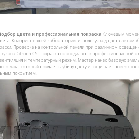
 Подбор цвета и профессиональная покраска
Ключевым момент
вета. Колорист нашей лаборатории, используя код цвета автом
раски. Проверка на контрольной панели при различном освещен
 кузова Citroen C5. Покраска проводилась в профессиональной о
 вентиляция и температурный режим. Мастер нанес базовую эмаль 
ого лака, который придает глубину цвету и защищает поверхнос
льным покрытием.