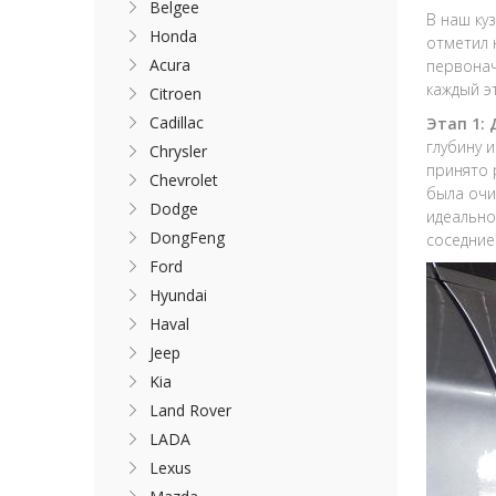
Belgee
В наш ку
Honda
отметил 
Acura
первонач
каждый э
Citroen
Cadillac
Этап 1:
глубину 
Chrysler
принято 
Chevrolet
была очи
Dodge
идеально
DongFeng
соседние
Ford
Hyundai
Haval
Jeep
Kia
Land Rover
LADA
Lexus