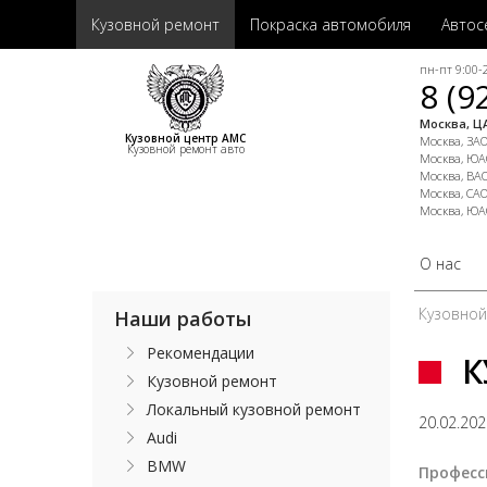
Кузовной ремонт
Покраска автомобиля
Автос
пн-пт 9:00-2
8 (9
Москва, ЦА
Кузовной центр АМС
Москва, ЗАО,
Кузовной ремонт авто
Москва, ЮАО
Москва, ВАО
Москва, САО
Москва, ЮА
О нас
Кузовно
Наши работы
Рекомендации
К
Кузовной ремонт
Локальный кузовной ремонт
20.02.20
Audi
BMW
Професс