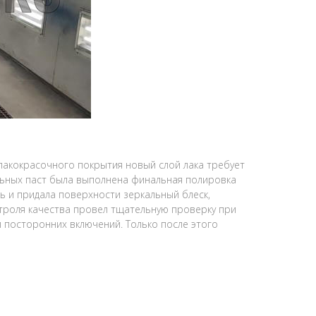
акокрасочного покрытия новый слой лака требует
ных паст была выполнена финальная полировка
ь и придала поверхности зеркальный блеск,
троля качества провел тщательную проверку при
и посторонних включений. Только после этого