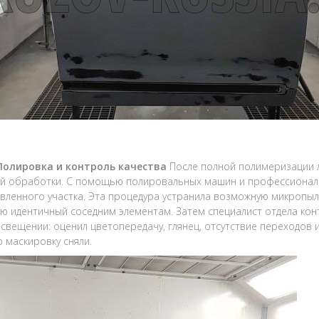
 Полировка и контроль качества
После полной полимеризации л
 обработки. С помощью полировальных машин и профессиональ
вленного участка. Эта процедура устранила возможную микропыл
ю идентичный соседним элементам. Затем специалист отдела кон
свещении: оценил цветопередачу, глянец, отсутствие переходов 
 маскировку сняли.