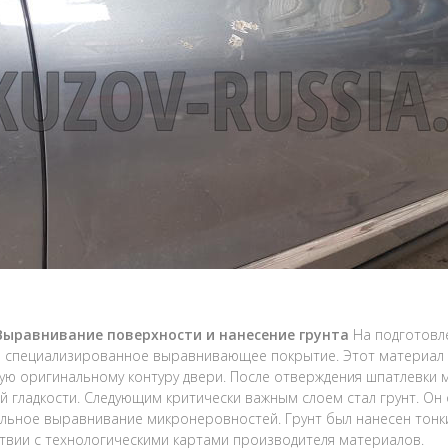
 Выравнивание поверхности и нанесение грунта
На подготовл
 специализированное выравнивающее покрытие. Этот материал 
ую оригинальному контуру двери. После отверждения шпатлевки
й гладкости. Следующим критически важным слоем стал грунт. Он
льное выравнивание микронеровностей. Грунт был нанесен тон
твии с технологическими картами производителя материалов.