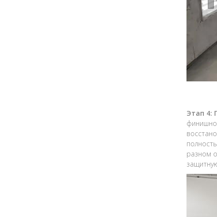
Этап 4:
финишной
восстано
полность
разном о
защитную