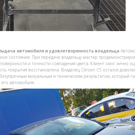
 Выдача автомобиля и удовлетворенность владельца
Автомо
ное состояние. При передаче владельцу мастер продемонстриров
 поверхности и точности совпадения цвета. Клиент смог лично о
сть покрытия восстановлена. Владелец Citroen C5 остался доволе
 безупречным визуальным и техническим результатом, который г
 его автомобиля.