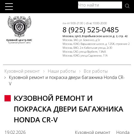
пн-пт 9:00-21:00 | сб-вс 10:00-20:00
8 (925) 525-0485
Москва, ЦАО, Воробьевское шоссе д. 2, стр. 42
Москва, ЗАО, ул. Боженко, д.5г
Кузовной центр АМС
Кузовной ремонт авто
Москва, ЮАО, Варшавское шоссе, д. 125Ж, строение 2
Москва, ВАО, 2-я Кабельная улица, 2с30
Москва, САО, улица Врубеля, 13Ас8
Москва, ЮАО, улица Садовники, 11А
Кузовной ремонт
Наши работы
Все работы
Кузовной ремонт и покраска двери багажника Honda CR-
V
КУЗОВНОЙ РЕМОНТ И
ПОКРАСКА ДВЕРИ БАГАЖНИКА
HONDA CR-V
19.02.2026
Кузовной ремонт
Honda