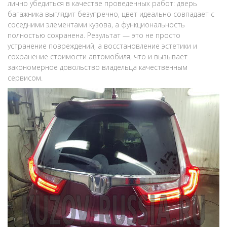
лично убедиться в качестве проведенных работ: дверь
багажника выглядит безупречно, цвет идеально совпадает с
соседними элементами кузова, а функциональность
полностью сохранена. Результат — это не просто
устранение повреждений, а восстановление эстетики и
сохранение стоимости автомобиля, что и вызывает
закономерное довольство владельца качественным
сервисом.