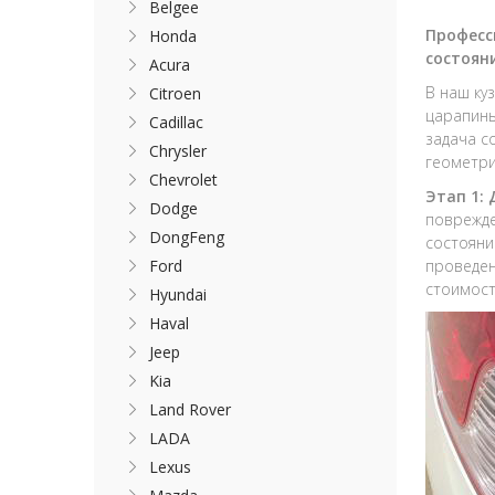
Belgee
Професс
Honda
состоян
Acura
В наш ку
Citroen
царапины
Cadillac
задача с
Chrysler
геометри
Chevrolet
Этап 1:
Dodge
поврежде
DongFeng
состояни
Ford
проведен
стоимост
Hyundai
Haval
Jeep
Kia
Land Rover
LADA
Lexus