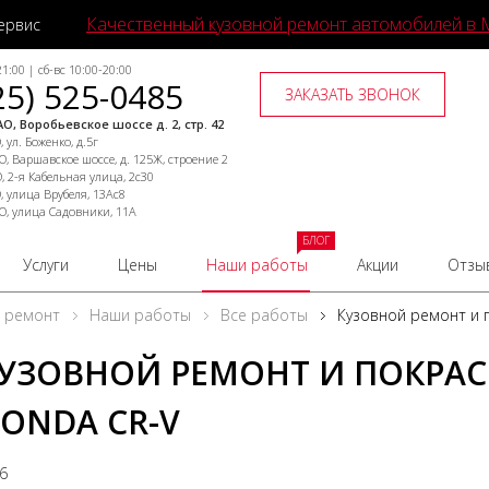
Качественный кузовной ремонт автомобилей в 
ервис
1:00 | сб-вс 10:00-20:00
25) 525-0485
ЗАКАЗАТЬ ЗВОНОК
О, Воробьевское шоссе д. 2, стр. 42
 ул. Боженко, д.5г
, Варшавское шоссе, д. 125Ж, строение 2
, 2-я Кабельная улица, 2с30
, улица Врубеля, 13Ас8
О, улица Садовники, 11А
БЛОГ
Услуги
Цены
Наши работы
Акции
Отзы
й ремонт
Наши работы
Все работы
Кузовной ремонт и 
УЗОВНОЙ РЕМОНТ И ПОКРАС
ONDA CR-V
26