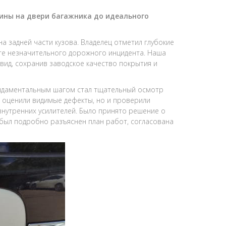
ины на двери багажника до идеального
а задней части кузова. Владелец отметил глубокие
ате незначительного дорожного инцидента. Наша
вид, сохранив заводское качество покрытия и
даментальным шагом стал тщательный осмотр
 оценили видимые дефекты, но и проверили
нутренних усилителей. Было принято решение о
 был подробно разъяснен план работ, согласована