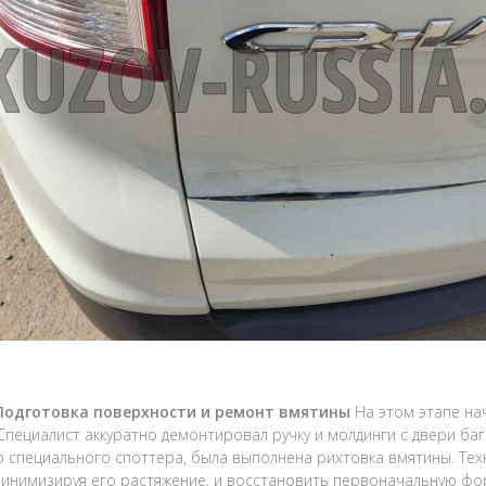
 Подготовка поверхности и ремонт вмятины
На этом этапе на
Специалист аккуратно демонтировал ручку и молдинги с двери баг
специального споттера, была выполнена рихтовка вмятины. Тех
минимизируя его растяжение, и восстановить первоначальную фо