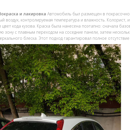
 Покраска и лакировка
Автомобиль был размещен в покрасочной 
й воздух, контролируемая температура и влажность. Колорист, 
 цвет кода кузова. Краска была нанесена поэтапно: сначала ба
ю зону с плавным переходом на соседние панели, затем нескольк
зеркального блеска. Этот подход гарантировал полное отсутстви