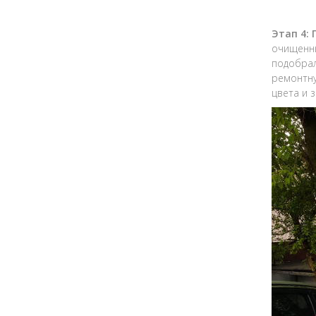
Этап 4:
очищенны
подобрал
ремонтну
цвета и 