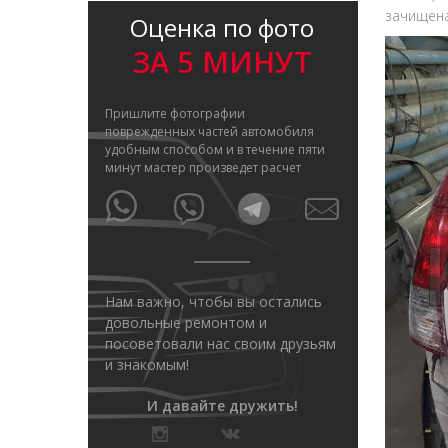
зачищена
Оценка по фото
ЗА 5 МИНУТ
Пришлите фотографии
поврежденных частей автомобиля
удобным способом и в течение пяти
минут мастер произведет расчет
Нам важно, чтобы вы остались
довольные ремонтом и
посоветовали нас своим друзьям
и знакомым!
И давайте дружить!