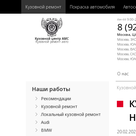
Кузовной ремонт
Покраска автомобиля
Автос
пн-пт 9:00-2
8 (9
Москва, ЦА
Кузовной центр АМС
Москва, ЗАО,
Кузовной ремонт авто
Москва, ЮАО
Москва, ВАО
Москва, САО
Москва, ЮА
О нас
Кузовно
Наши работы
Рекомендации
К
Кузовной ремонт
H
Локальный кузовной ремонт
Audi
BMW
20.02.20