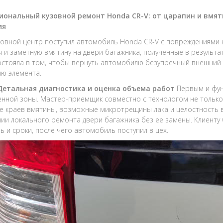
иональный кузовной ремонт Honda CR-V: от царапин и вмят
ия
зовной центр поступил автомобиль Honda CR-V с повреждениями н
 и заметную вмятину на двери багажника, полученные в результ
остояла в том, чтобы вернуть автомобилю безупречный внешний 
ю элемента.
 Детальная диагностика и оценка объема работ
Первым и фун
нной зоны. Мастер-приемщик совместно с технологом не только
е краев вмятины, возможные микротрещины лака и целостность в
ии локального ремонта двери багажника без ее замены. Клиенту
ь и сроки, после чего автомобиль поступил в цех.