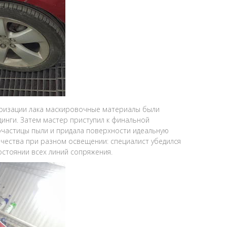
ризации лака маскировочные материалы были
динги. Затем мастер приступил к финальной
очастицы пыли и придала поверхности идеальную
чества при разном освещении: специалист убедился
остоянии всех линий сопряжения.