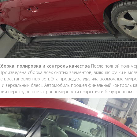
 Сборка, полировка и контроль качества
После полной полиме
 Произведена сборка всех снятых элементов, включая ручки и мол
е восстановленных зон. Эта процедура удалила возможные микр
 и зеркальный блеск. Автомобиль прошел финальный контроль ка
твии переходов цвета, равномерности покрытия и безупречном с