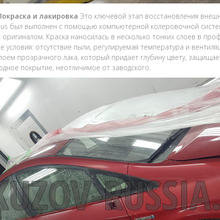
 Покраска и лакировка
Это ключевой этап восстановления внешн
rius был выполнен с помощью компьютерной колеровочной систе
с оригиналом. Краска наносилась в несколько тонких слоев в пр
е условия: отсутствие пыли, регулируемая температура и вентиля
лоем прозрачного лака, который придает глубину цвету, защищает
дное покрытие, неотличимое от заводского.