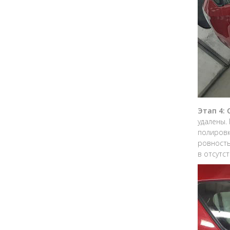
Этап 4:
удалены.
полировк
ровность
в отсутс