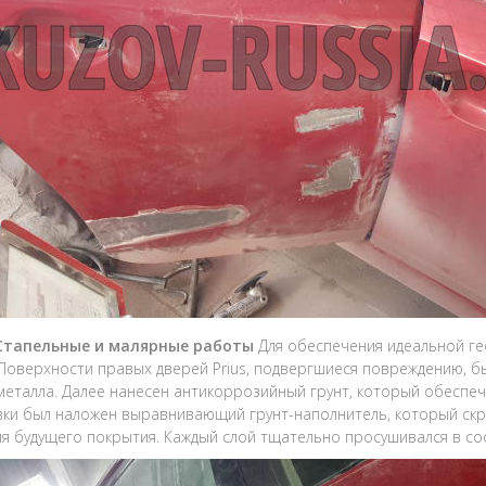
 Стапельные и малярные работы
Для обеспечения идеальной ге
 Поверхности правых дверей Prius, подвергшиеся повреждению,
металла. Далее нанесен антикоррозийный грунт, который обеспе
ки был наложен выравнивающий грунт-наполнитель, который скр
ля будущего покрытия. Каждый слой тщательно просушивался в со