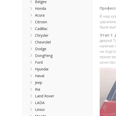
Belgee
Професс
Honda
Acura
В наш ку
царапины
Citroen
были вып
Cadillac
Этап 1:
Chrysler
дверей T
Chevrolet
наличие 
Dodge
на подго
DongFeng
прилегаю
Ford
качество
Hyundai
Haval
Jeep
Kia
Land Rover
LADA
Lexus