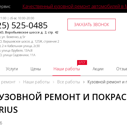
Качественный кузовной ремонт автомобилей в 
ервис
1:00 | сб-вс 10:00-20:00
25) 525-0485
ЗАКАЗАТЬ ЗВОНОК
О, Воробьевское шоссе д. 2, стр. 42
 ул. Боженко, д.5г
, Варшавское шоссе, д. 125Ж, строение 2
, 2-я Кабельная улица, 2с30
, улица Врубеля, 13Ас8
О, улица Садовники, 11А
БЛОГ
Услуги
Цены
Наши работы
Акции
Отзы
й ремонт
Наши работы
Все работы
Кузовной ремонт и п
УЗОВНОЙ РЕМОНТ И ПОКРАС
RIUS
26