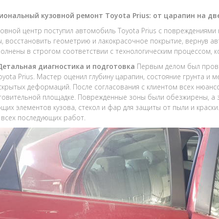
иональный кузовной ремонт Toyota Prius: от царапин на дв
зовной центр поступил автомобиль Toyota Prius с повреждениями 
, восстановить геометрию и лакокрасочное покрытие, вернув ав
олнены в строгом соответствии с технологическим процессом, 
 Детальная диагностика и подготовка
Первым делом был пров
oyota Prius. Мастер оценил глубину царапин, состояние грунта и 
скрытых деформаций. После согласования с клиентом всех нюан
товительной площадке. Поврежденные зоны были обезжирены, а 
щих элементов кузова, стекол и фар для защиты от пыли и краски
 всех последующих работ.