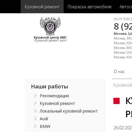
Кузовной ремонт
Покраска автомобиля
Автос
пн-пт 9:00-2
8 (9
Москва, ЦА
Кузовной центр АМС
Москва, ЗАО,
Кузовной ремонт авто
Москва, ЮАО
Москва, ВАО
Москва, САО
Москва, ЮА
О нас
Кузовно
Наши работы
Рекомендации
К
Кузовной ремонт
P
Локальный кузовной ремонт
Audi
BMW
26.02.20