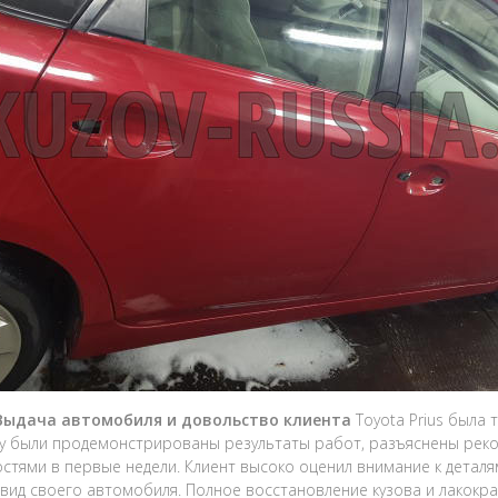
 Выдача автомобиля и довольство клиента
Toyota Prius была 
у были продемонстрированы результаты работ, разъяснены рек
стями в первые недели. Клиент высоко оценил внимание к деталя
вид своего автомобиля. Полное восстановление кузова и лакокр