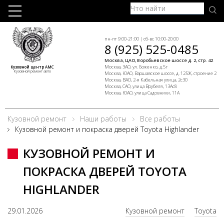
пн-пт 9:00-21:00 | сб-вс 10:00-20:00
8 (925) 525-0485
Москва, ЦАО, Воробьевское шоссе д. 2, стр. 42
Москва, ЗАО, ул. Боженко, д.5г
Кузовной центр АМС
Кузовной ремонт авто
Москва, ЮАО, Варшавское шоссе, д. 125Ж, строение 2
Москва, ВАО, 2-я Кабельная улица, 2с30
Москва, САО, улица Врубеля, 13Ас8
Москва, ЮАО, улица Садовники, 11А
Кузовной ремонт
Наши работы
Все работы
Кузовной ремонт и покраска дверей Toyota Highlander
КУЗОВНОЙ РЕМОНТ И
ПОКРАСКА ДВЕРЕЙ TOYOTA
HIGHLANDER
29.01.2026
Кузовной ремонт
Toyota