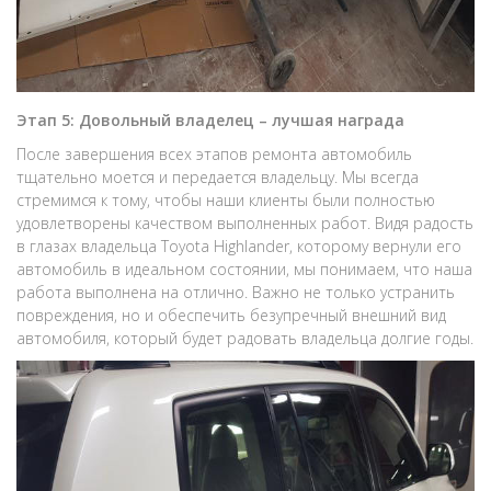
Этап 5: Довольный владелец – лучшая награда
После завершения всех этапов ремонта автомобиль
тщательно моется и передается владельцу. Мы всегда
стремимся к тому, чтобы наши клиенты были полностью
удовлетворены качеством выполненных работ. Видя радость
в глазах владельца Toyota Highlander, которому вернули его
автомобиль в идеальном состоянии, мы понимаем, что наша
работа выполнена на отлично. Важно не только устранить
повреждения, но и обеспечить безупречный внешний вид
автомобиля, который будет радовать владельца долгие годы.