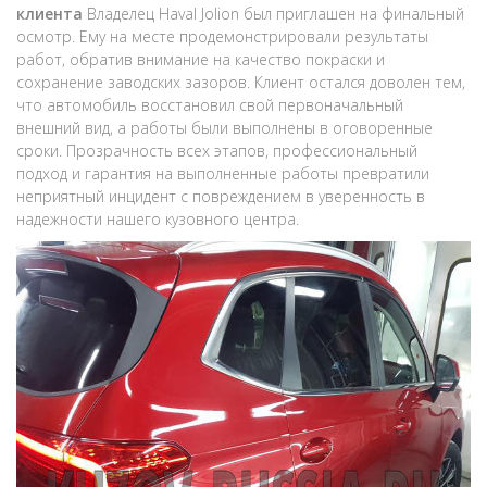
клиента
Владелец Haval Jolion был приглашен на финальный
осмотр. Ему на месте продемонстрировали результаты
работ, обратив внимание на качество покраски и
сохранение заводских зазоров. Клиент остался доволен тем,
что автомобиль восстановил свой первоначальный
внешний вид, а работы были выполнены в оговоренные
сроки. Прозрачность всех этапов, профессиональный
подход и гарантия на выполненные работы превратили
неприятный инцидент с повреждением в уверенность в
надежности нашего кузовного центра.