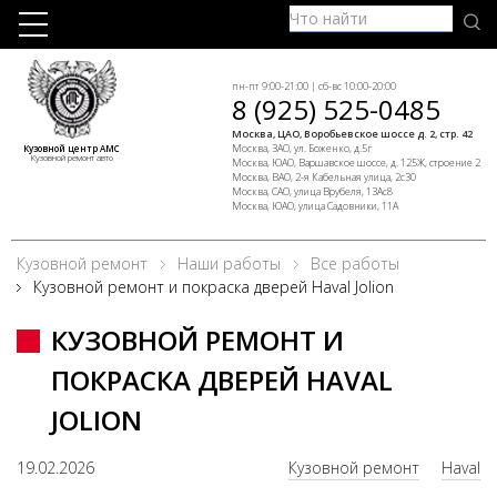
пн-пт 9:00-21:00 | сб-вс 10:00-20:00
8 (925) 525-0485
Москва, ЦАО, Воробьевское шоссе д. 2, стр. 42
Москва, ЗАО, ул. Боженко, д.5г
Кузовной центр АМС
Кузовной ремонт авто
Москва, ЮАО, Варшавское шоссе, д. 125Ж, строение 2
Москва, ВАО, 2-я Кабельная улица, 2с30
Москва, САО, улица Врубеля, 13Ас8
Москва, ЮАО, улица Садовники, 11А
Кузовной ремонт
Наши работы
Все работы
Кузовной ремонт и покраска дверей Haval Jolion
КУЗОВНОЙ РЕМОНТ И
ПОКРАСКА ДВЕРЕЙ HAVAL
JOLION
19.02.2026
Кузовной ремонт
Haval