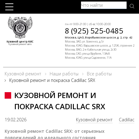
пн-пт 9:00-21:00 | сб-вс 10:00-20:00
8 (925) 525-0485
Москва, ЦАО, Воробьевское шоссе д. 2, стр. 42
Москва, ЗАО, ул. Боженко, д.5г
Кузовной центр АМС
Кузовной ремонт авто
Москва, ЮАО, Варшавское шоссе, д. 125Ж, строение 2
Москва, ВАО, 2-я Кабельная улица, 2с30
Москва, САО, улица Врубеля, 13Ас8
Москва, ЮАО, улица Садовники, 11А
Кузовной ремонт
Наши работы
Все работы
Кузовной ремонт и покраска Cadillac SRX
КУЗОВНОЙ РЕМОНТ И
ПОКРАСКА CADILLAC SRX
19.02.2026
Кузовной ремонт
Cadillac
Кузовной ремонт Cadillac SRX: от серьезных
повреждений до идеального состояния