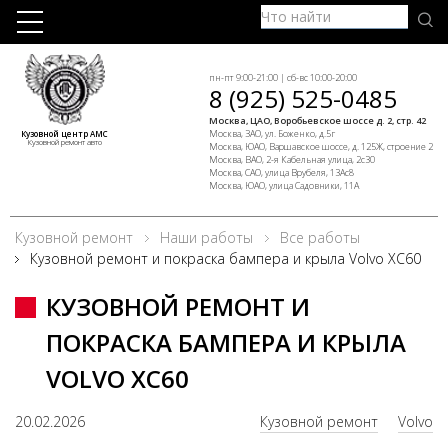
пн-пт 9:00-21:00 | сб-вс 10:00-20:00
8 (925) 525-0485
Москва, ЦАО, Воробьевское шоссе д. 2, стр. 42
Москва, ЗАО, ул. Боженко, д.5г
Кузовной центр АМС
Кузовной ремонт авто
Москва, ЮАО, Варшавское шоссе, д. 125Ж, строение 2
Москва, ВАО, 2-я Кабельная улица, 2с30
Москва, САО, улица Врубеля, 13Ас8
Москва, ЮАО, улица Садовники, 11А
Кузовной ремонт
Наши работы
Все работы
Кузовной ремонт и покраска бампера и крыла Volvo XC60
КУЗОВНОЙ РЕМОНТ И
ПОКРАСКА БАМПЕРА И КРЫЛА
VOLVO XC60
20.02.2026
Кузовной ремонт
Volvo