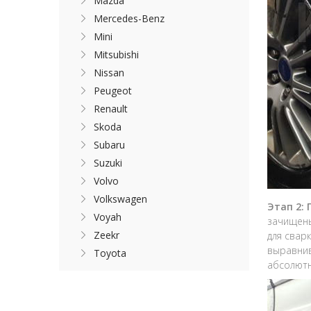
Mazda
Mercedes-Benz
Mini
Mitsubishi
Nissan
Peugeot
Renault
Skoda
Subaru
Suzuki
Volvo
Volkswagen
Этап 2:
Voyah
зачищены
Zeekr
для свар
выравнив
Toyota
абсолютн