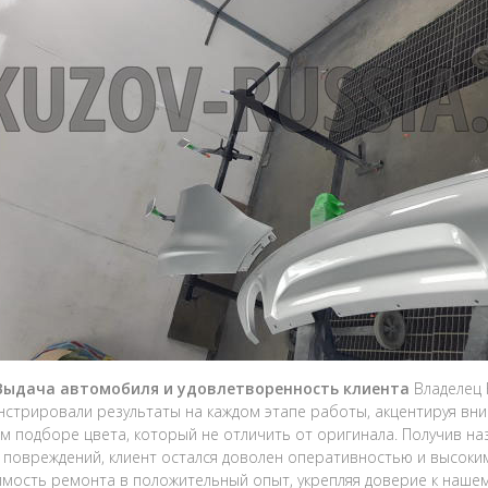
 Выдача автомобиля и удовлетворенность клиента
Владелец 
стрировали результаты на каждом этапе работы, акцентируя вни
м подборе цвета, который не отличить от оригинала. Получив на
 повреждений, клиент остался доволен оперативностью и высоки
мость ремонта в положительный опыт, укрепляя доверие к нашем