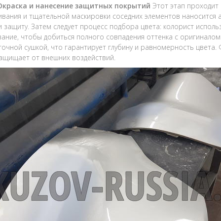
 Окраска и нанесение защитных покрытий
Этот этап проходит
вания и тщательной маскировки соседних элементов наносится 
и защиту. Затем следует процесс подбора цвета: колорист испол
ание, чтобы добиться полного совпадения оттенка с оригиналом. 
очной сушкой, что гарантирует глубину и равномерность цвета.
защищает от внешних воздействий.