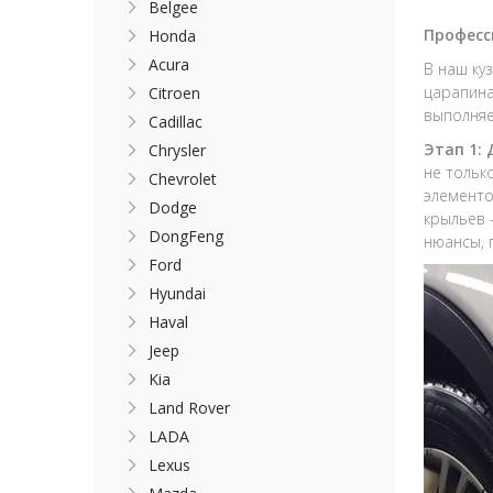
Belgee
Професс
Honda
Acura
В наш ку
царапина
Citroen
выполняе
Cadillac
Этап 1:
Chrysler
не тольк
Chevrolet
элементо
Dodge
крыльев 
DongFeng
нюансы, 
Ford
Hyundai
Haval
Jeep
Kia
Land Rover
LADA
Lexus