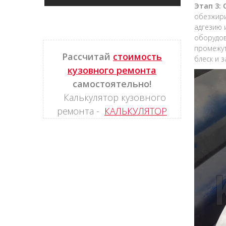
Этап 3:
обезжири
адгезию 
оборудов
промежут
Рассчитай
стоимость
блеск и 
кузовного ремонта
самостоятельно!
Калькулятор кузовного
ремонта -
КАЛЬКУЛЯТОР