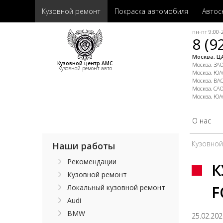
Кузовной ремонт
Покраска автомобиля
Автос
пн-пт 9:00-2
8 (9
Москва, ЦА
Кузовной центр АМС
Москва, ЗАО,
Кузовной ремонт авто
Москва, ЮАО
Москва, ВАО
Москва, САО
Москва, ЮА
О нас
Кузовно
Наши работы
Рекомендации
К
Кузовной ремонт
F
Локальный кузовной ремонт
Audi
BMW
25.02.20