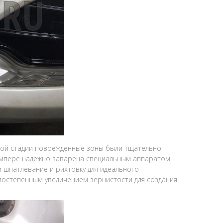
ой стадии поврежденные зоны были тщательно
 бампере надежно заварена специальным аппаратом
 шпатлевание и рихтовку для идеального
постепенным увеличением зернистости для создания