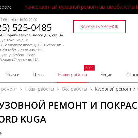
Качественный кузовной ремонт автомобилей в 
ервис
1:00 | сб-вс 10:00-20:00
25) 525-0485
ЗАКАЗАТЬ ЗВОНОК
О, Воробьевское шоссе д. 2, стр. 42
 ул. Боженко, д.5г
, Варшавское шоссе, д. 125Ж, строение 2
, 2-я Кабельная улица, 2с30
, улица Врубеля, 13Ас8
О, улица Садовники, 11А
БЛОГ
Услуги
Цены
Наши работы
Акции
Отзы
й ремонт
Наши работы
Все работы
Кузовной ремонт и 
УЗОВНОЙ РЕМОНТ И ПОКРАС
ORD KUGA
26