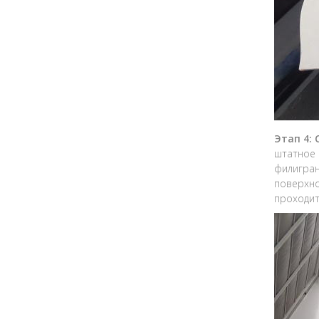
Этап 4:
штатное 
филигран
поверхно
проходит