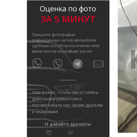
Оценка по фото
ЗА 5 МИНУТ
Пришлите фотографии
поврежденных частей автомобиля
удобным способом и в течение пяти
минут мастер произведет расчет
Нам важно, чтобы вы остались
довольные ремонтом и
посоветовали нас своим друзьям
и знакомым!
И давайте дружить!