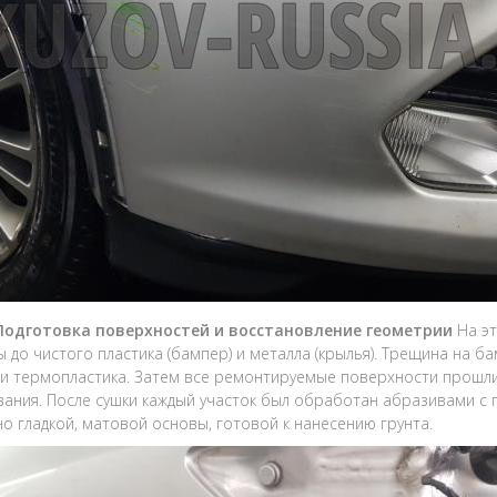
 Подготовка поверхностей и восстановление геометрии
На эт
 до чистого пластика (бампер) и металла (крылья). Трещина на
ки термопластика. Затем все ремонтируемые поверхности прошли
ания. После сушки каждый участок был обработан абразивами с 
о гладкой, матовой основы, готовой к нанесению грунта.