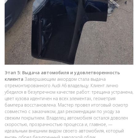
Этап 5: Выдача автомобиля и удовлетворенность
клиента
Завершающим аккордом стала выдача
отремонтированного Audi A6 владельцу. Клиент лично
убедился в безупречном качестве работ: трещина устранена,
цвет кузова идентичен на всех элементах, геометрия
бампера восстановлена. Мастер провел итоговый осмотр
совместно с заказчиком, дал рекомендации по уходу за
свежим покрытием. Владелец автомобиля остался доволен
скоростью, прозрачностью процесса и, главное, —
идеальным внешним видом своего автомобиля, который
вновь обрел безупречный заводской облик.