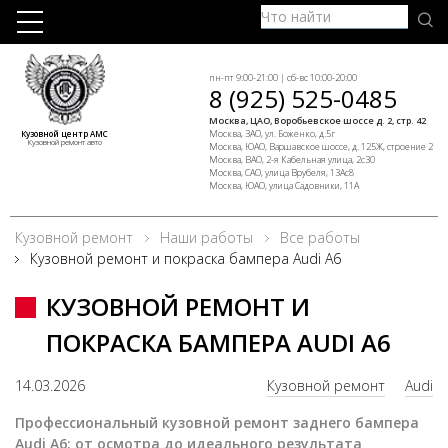
пн-пт 9:00-21:00 | сб-вс 10:00-20:00
8 (925) 525-0485
Москва, ЦАО, Воробьевское шоссе д. 2, стр. 42
Москва, ЗАО, ул. Боженко, д.5г
Кузовной центр АМС
Кузовной ремонт авто
Москва, ЮАО, Варшавское шоссе, д. 125Ж, строение 2
Москва, ВАО, 2-я Кабельная улица, 2с30
Москва, САО, улица Врубеля, 13Ас8
Москва, ЮАО, улица Садовники, 11А
Кузовной ремонт
Наши работы
Все работы
Кузовной ремонт и покраска бампера Audi A6
КУЗОВНОЙ РЕМОНТ И
ПОКРАСКА БАМПЕРА AUDI A6
14.03.2026
Кузовной ремонт
Audi
Профессиональный кузовной ремонт заднего бампера
Audi A6: от осмотра до идеального результата