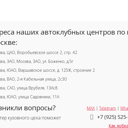
реса наших автоклубных центров по 
скве:
ва, ЦАО, Воробьевское шоссе 2, стр. 42
ва, ЗАО, Москва, ЗАО, ул. Боженко, д.5г
ва, ЮАО, Варшавское шоссе, д. 125Ж, строение 2
ва, ВАО, 2-я Кабельная улица, 2с30
ва, САО, улица Врубеля, 13Ас8
ва, ЮАО, улица Садовники, 11А
зникли вопросы?
MAX
|
Telegram
|
Wha
+7 (925) 525
тер кузовного цеха поможет
Как добр