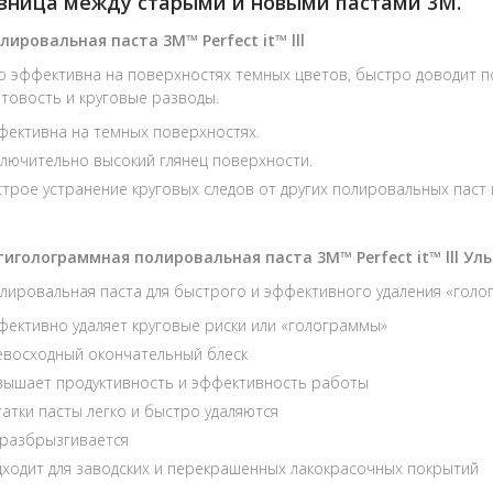
зница между старыми и новыми пастами 3M.
лировальная паста 3М™ Perfect it™ lll
 эффективна на поверхностях темных цветов, быстро доводит по
атовость и круговые разводы.
ективна на темных поверхностях.
лючительно высокий глянец поверхности.
трое устранение круговых следов от других полировальных паст и
тиголограммная полировальная паста 3М™ Perfect it™ lll У
лировальная паста для быстрого и эффективного удаления «гол
ективно удаляет круговые риски или «голограммы»
евосходный окончательный блеск
вышает продуктивность и эффективность работы
атки пасты легко и быстро удаляются
 разбрызгивается
ходит для заводских и перекрашенных лакокрасочных покрытий