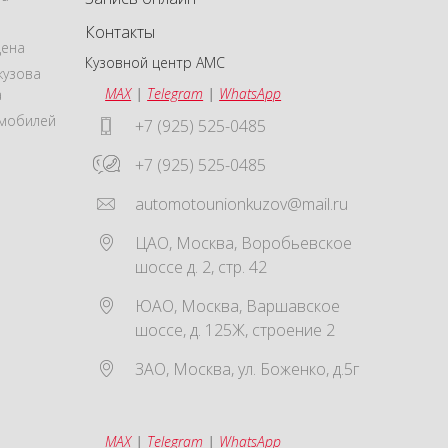
Контакты
цена
Кузовной центр АМС
кузова
MAX
|
Telegram
|
WhatsApp
а
омобилей
+7 (925) 525-0485
+7 (925) 525-0485
automotounionkuzov@mail.ru
ЦАО
,
Москва
,
Воробьевское
шоссе д. 2, стр. 42
ЮАО
,
Москва
,
Варшавское
шоссе, д. 125Ж, строение 2
ЗАО
,
Москва
,
ул. Боженко, д.5г
MAX
|
Telegram
|
WhatsApp