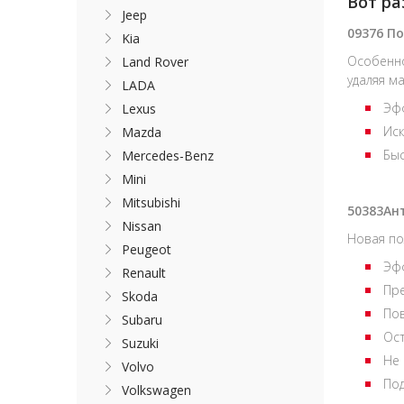
Вот ра
Jeep
09376 По
Kia
Особенно
Land Rover
удаляя м
LADA
Эфф
Lexus
Иск
Mazda
Быс
Mercedes-Benz
Mini
Mitsubishi
50383Ан
Nissan
Новая по
Peugeot
Эфф
Renault
Пр
Skoda
По
Subaru
Ост
Suzuki
Не
Volvo
Под
Volkswagen