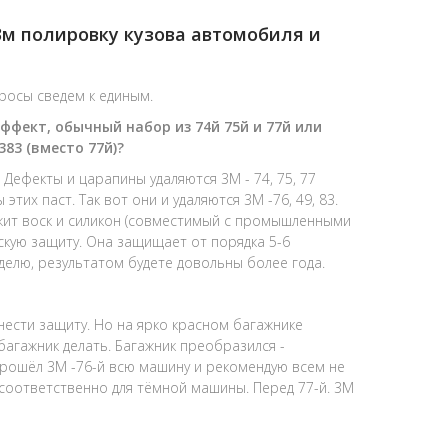
3м полировку кузова автомобиля и
росы сведем к единым.
фект, обычный набор из 74й 75й и 77й или
383 (вместо 77й)?
Дефекты и царапины удаляются 3M - 74, 75, 77
этих паст. Так вот они и удаляются 3M -76, 49, 83.
ржит воск и силикон (совместимый с промышленными
кую защиту. Она защищает от порядка 5-6
еделю, результатом будете довольны более года.
анести защиту. Но на ярко красном багажнике
агажник делать. Багажник преобразился -
 прошёл 3M -76-й всю машину и рекомендую всем не
83 соответственно для тёмной машины. Перед 77-й. 3M