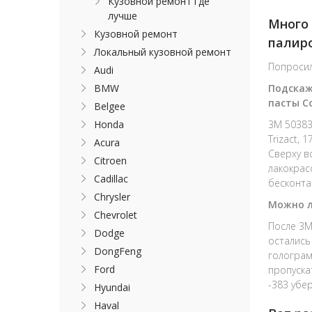
Кузовной ремонт где
лучше
Много 
Кузовной ремонт
палир
Локальный кузовной ремонт
Попросил
Audi
BMW
Подскаж
пасты Co
Belgee
Honda
3M 50383
Trizact, 
Acura
Сверху в
Citroen
лакокрас
Cadillac
бесконта
Chrysler
Можно ли
Chevrolet
После 3M
Dodge
остались
DongFeng
голограм
Ford
пропуска
-383 убе
Hyundai
Haval