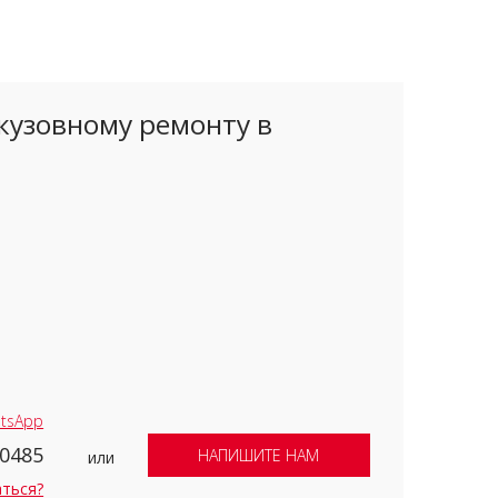
кузовному ремонту в
tsApp
-0485
НАПИШИТЕ НАМ
или
аться?