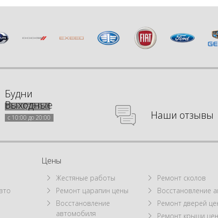
Будни
Выходные
с 9:00 до 21:00
Наши отзывы
с 10:00 до 20:00
Цены
Жестяные работы
Ремонт сколов
вто
Ремонт царапин цены
Восстановление а
Восстановление
Ремонт дверей це
автомобиля
Ремонт крыши це