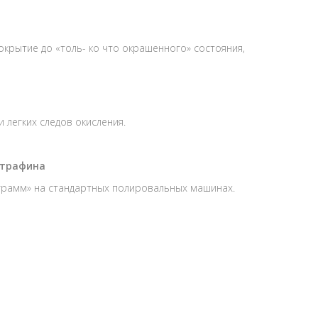
крытие до «толь- ко что окрашенного» состояния,
 легких следов окисления.
льтрафина
ограмм» на стандартных полировальных машинах.