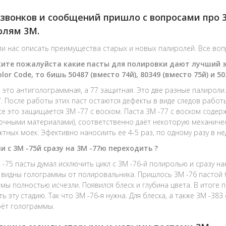
звонков и сообщений пришло с вопросами про 
олям 3M.
и нас описать преимущества старых и новых палиролей. Все воп
ите пожалуйста какие пасты для полировки дают лучший эф
lor Code, то бишь 50487 (вместо 74й), 80349 (вместо 75й) и 50
 это антиголограммная, а 77 защитная. Это две разные палироли. 
17. После работы этих паст остаются дефекты в виде следов работы 
се это защищается 3M -77 c воском. Паста 3M -77 c воском соде
очными материалами), соответственно даёт некоторую механичес
ктных моек. Эфективно наносиить ее 4-5 раз, по одному разу в н
 с 3M -75й сразу на 3M -77ю переходить ?
 -75 пасты думал исключить цикл с 3M -76-й полиролью и сразу н
 видны голограммы от полировальника. Пришлось 3M -76 пастой б
мы полностью исчезли. Появился блеск и глубина цвета. В итоге
ть эту стадию. Так что 3M -76-я нужна. Для блеска, а также 3M -3
рёт голограммы.