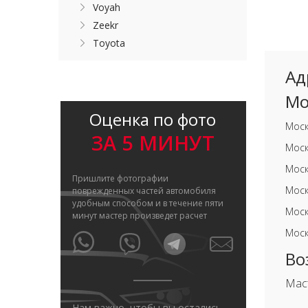
Voyah
Zeekr
Toyota
Ад
Мо
Оценка по фото
Моск
ЗА 5 МИНУТ
Моск
Моск
Пришлите фотографии
Моск
поврежденных частей автомобиля
удобным способом и в течение пяти
Моск
минут мастер произведет расчет
Моск
Во
Мас
Нам важно, чтобы вы остались