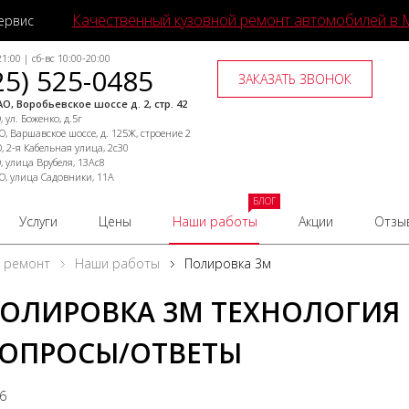
Качественный кузовной ремонт автомобилей в 
ервис
1:00 | сб-вс 10:00-20:00
25) 525-0485
ЗАКАЗАТЬ ЗВОНОК
О, Воробьевское шоссе д. 2, стр. 42
 ул. Боженко, д.5г
, Варшавское шоссе, д. 125Ж, строение 2
, 2-я Кабельная улица, 2с30
, улица Врубеля, 13Ас8
О, улица Садовники, 11А
БЛОГ
Услуги
Цены
Наши работы
Акции
Отзы
й ремонт
Наши работы
Полировка 3м
ОЛИРОВКА 3М ТЕХНОЛОГИЯ
ОПРОСЫ/ОТВЕТЫ
16