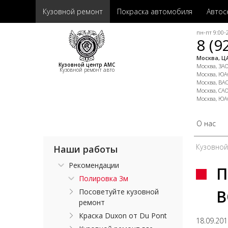
Кузовной ремонт
Покраска автомобиля
Автос
пн-пт 9:00-2
8 (9
Москва, ЦА
Кузовной центр АМС
Москва, ЗАО,
Кузовной ремонт авто
Москва, ЮАО
Москва, ВАО
Москва, САО
Москва, ЮА
О нас
Кузовно
Наши работы
Рекомендации
П
Полировка 3м
В
Посоветуйте кузовной
ремонт
Краска Duxon от Du Pont
18.09.20