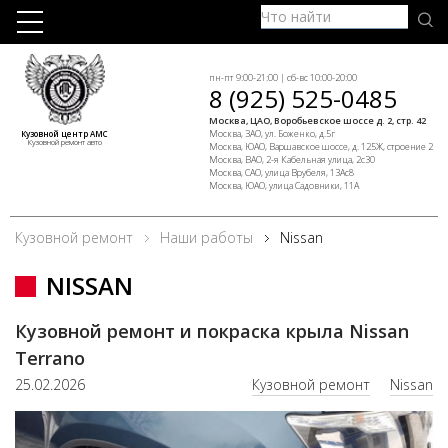
пн-пт 9:00-21:00 | сб-вс 10:00-20:00
8 (925) 525-0485
Москва, ЦАО, Воробьевское шоссе д. 2, стр. 42
Москва, ЗАО, ул. Боженко, д.5г
Кузовной центр АМС
Кузовной ремонт авто
Москва, ЮАО, Варшавское шоссе, д. 125Ж, строение 2
Москва, ВАО, 2-я Кабельная улица, 2с30
Москва, САО, улица Врубеля, 13Ас8
Москва, ЮАО, улица Садовники, 11А
Кузовной ремонт
Наши работы
Nissan
NISSAN
Кузовной ремонт и покраска крыла Nissan
Terrano
25.02.2026
Кузовной ремонт
Nissan