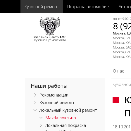
Кузовной ремонт
Покраска автомобиля
Автос
пн-пт 9:00-2
8 (9
Москва, ЦА
Кузовной центр АМС
Москва, ЗАО,
Кузовной ремонт авто
Москва, ЮАО
Москва, ВАО
Москва, САО
Москва, ЮА
О нас
Кузовно
Наши работы
Рекомендации
К
Кузовной ремонт
П
Локальный кузовной ремонт
Mazda локльно
Локальная покраска
18.10.20