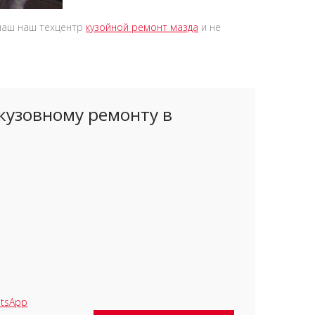
 наш наш техцентр
кузойной ремонт мазда
и не
кузовному ремонту в
tsApp