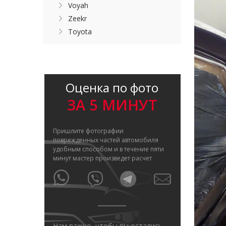
Voyah
Zeekr
Toyota
Оценка по фото
ЗА 5 МИНУТ
Пришлите фотографии
поврежденных частей автомобиля
удобным способом и в течение пяти
минут мастер произведет расчет
Нам важно, чтобы вы остались