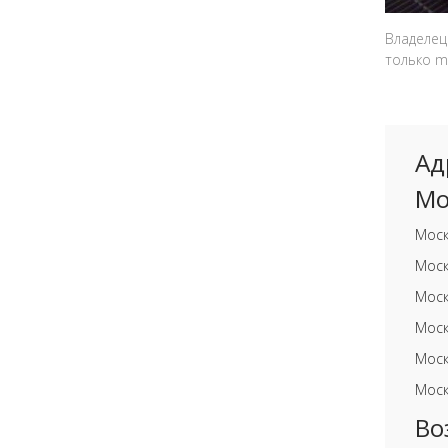
Владелец
только m
Ад
Мо
Моск
Моск
Моск
Моск
Моск
Моск
Во