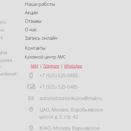
Наши работы
Акции
Отзывы
вто
О нас
на
на
Запись онлайн
Контакты
цена
Кузовной центр АМС
кузова
MAX
|
Telegram
|
WhatsApp
а
омобилей
+7 (925) 525-0485
+7 (925) 525-0485
automotounionkuzov@mail.ru
ЦАО
,
Москва
,
Воробьевское
шоссе д. 2, стр. 42
ЮАО
,
Москва
,
Варшавское