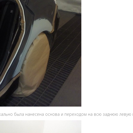
кально была нанесена основа и переходом на всю заднюю левую п