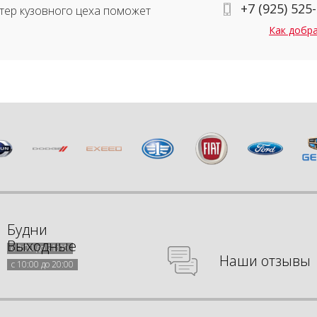
+7 (925) 525
тер кузовного цеха поможет
Как добр
Будни
Выходные
с 9:00 до 21:00
Наши отзывы
с 10:00 до 20:00