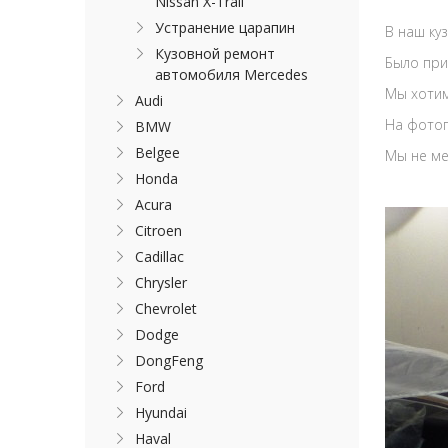
Nissan X-Trail
Устранение царапин
В наш ку
Кузовной ремонт
Было при
автомобиля Mercedes
Мы хотим
Audi
На фотог
BMW
Belgee
Мы не ме
Honda
Acura
Citroen
Cadillac
Chrysler
Chevrolet
Dodge
DongFeng
Ford
Hyundai
Haval