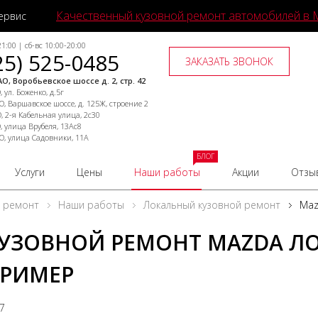
Качественный кузовной ремонт автомобилей в 
ервис
1:00 | сб-вс 10:00-20:00
25) 525-0485
ЗАКАЗАТЬ ЗВОНОК
О, Воробьевское шоссе д. 2, стр. 42
 ул. Боженко, д.5г
, Варшавское шоссе, д. 125Ж, строение 2
, 2-я Кабельная улица, 2с30
, улица Врубеля, 13Ас8
О, улица Садовники, 11А
БЛОГ
Услуги
Цены
Наши работы
Акции
Отзы
й ремонт
Наши работы
Локальный кузовной ремонт
Maz
УЗОВНОЙ РЕМОНТ MAZDA Л
РИМЕР
17