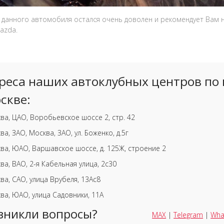
 данного автомобиля остался очень доволен и рекомендует Вам
azda.
реса наших автоклубных центров по 
скве:
ва, ЦАО, Воробьевское шоссе 2, стр. 42
ва, ЗАО, Москва, ЗАО, ул. Боженко, д.5г
ва, ЮАО, Варшавское шоссе, д. 125Ж, строение 2
ва, ВАО, 2-я Кабельная улица, 2с30
ва, САО, улица Врубеля, 13Ас8
ва, ЮАО, улица Садовники, 11А
зникли вопросы?
MAX
|
Telegram
|
Wha