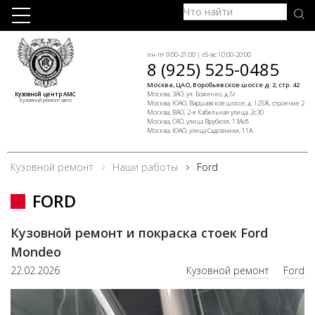
пн-пт 9:00-21:00 | сб-вс 10:00-20:00
8 (925) 525-0485
Москва, ЦАО, Воробьевское шоссе д. 2, стр. 42
Москва, ЗАО, ул. Боженко, д.5г
Кузовной центр АМС
Кузовной ремонт авто
Москва, ЮАО, Варшавское шоссе, д. 125Ж, строение 2
Москва, ВАО, 2-я Кабельная улица, 2с30
Москва, САО, улица Врубеля, 13Ас8
Москва, ЮАО, улица Садовники, 11А
Кузовной ремонт
Наши работы
Ford
FORD
Кузовной ремонт и покраска стоек Ford
Mondeo
22.02.2026
Кузовной ремонт
Ford