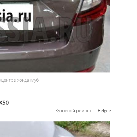
хцентре хонда клуб
X50
Кузовной ремонт
Belgee