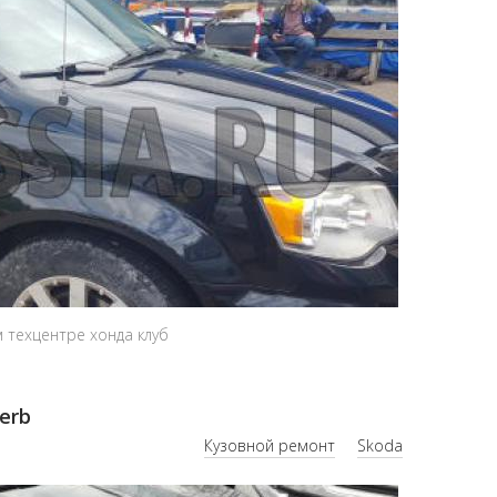
м техцентре хонда клуб
erb
Кузовной ремонт
Skoda