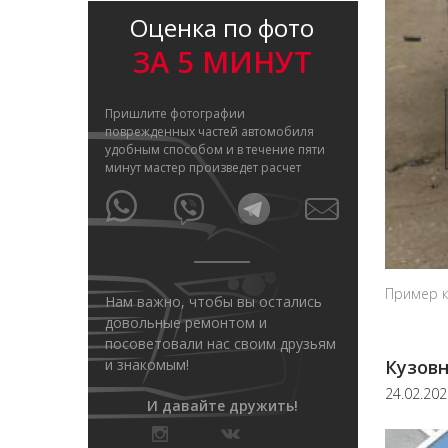
Оценка по фото
ЗА 5 МИНУТ
Пришлите фотографии
поврежденных частей автомобиля
удобным способом и в течение пяти
минут мастер произведет расчет
Пример к
Нам важно, чтобы вы остались
довольные ремонтом и
посоветовали нас своим друзьям
и знакомым!
Кузовн
24.02.20
И давайте дружить!