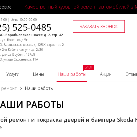
Качественный кузовной ремонт автомобилей в 
ервис
1:00 | сб-вс 10:00-20:00
25) 525-0485
ЗАКАЗАТЬ ЗВОНОК
О, Воробьевское шоссе д. 2, стр. 42
 ул. Боженко, д.5г
, Варшавское шоссе, д. 125Ж, строение 2
, 2-я Кабельная улица, 2с30
, улица Врубеля, 13Ас8
О, улица Садовники, 11А
БЛОГ
Услуги
Цены
Наши работы
Акции
Отзы
й ремонт
Наши работы
АШИ РАБОТЫ
ой ремонт и покраска дверей и бампера Skoda 
26