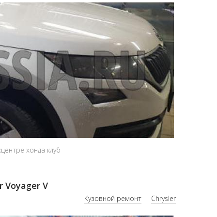
центре хонда клуб
r Voyager V
Кузовной ремонт
Chrysler