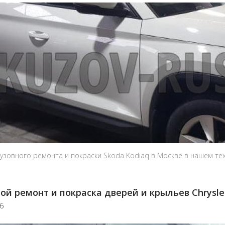
узовного ремонта и покраски Skoda Kodiaq в Москве в нашем тех
ой ремонт и покраска дверей и крыльев Chrysle
26