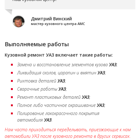
Дмитрий Винский
мастер кузовного центра АМС
Выполняемые работы
Кузовной ремонт
УАЗ
включает такие работы:
Замена и восстановление элементов кузова
УАЗ
;
Ликвидация сколов, царапин и вмятин
УАЗ
;
Рихтовка деталей
УАЗ
;
Сварочные работы
УАЗ
;
Ремонт пластиковых деталей
УАЗ
;
Полное либо частичное окрашивание
УАЗ
;
Полирование лакокрасочного покрытия
автомобиля
УАЗ
.
Нам часто приходиться переделывать, приезжающие к нам
автомобили УАЗ после кузовного ремонта в других сервисах.