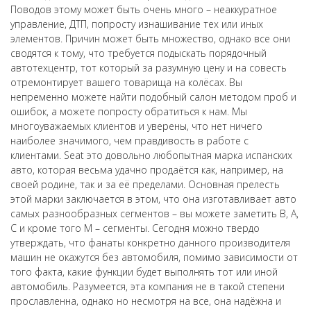
Поводов этому может быть очень много – неаккуратное
управление, ДТП, попросту изнашивание тех или иных
элементов. Причин может быть множество, однако все они
сводятся к тому, что требуется подыскать порядочный
автотехцентр, тот который за разумную цену и на совесть
отремонтирует вашего товарища на колёсах. Вы
непременно можете найти подобный салон методом проб и
ошибок, а можете попросту обратиться к нам. Мы
многоуважаемых клиентов и уверены, что нет ничего
наиболее значимого, чем правдивость в работе с
клиентами. Seat это довольно любопытная марка испанских
авто, которая весьма удачно продаётся как, например, на
своей родине, так и за её пределами. Основная прелесть
этой марки заключается в этом, что она изготавливает авто
самых разнообразных сегментов – вы можете заметить В, А,
С и кроме того М – сегменты. Сегодня можно твердо
утверждать, что фанаты конкретно данного производителя
машин не окажутся без автомобиля, помимо зависимости от
того факта, какие функции будет выполнять тот или иной
автомобиль. Разумеется, эта компания не в такой степени
прославленна, однако но несмотря на все, она надёжна и