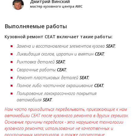
Дмитрий Винский
мастер кузовного центра АМС
Выполняемые работы
Кузовной ремонт
СЕАТ
включает такие работы:
Замена и восстановление элементов кузова
SEAT
;
Ликвидация сколов, царапин и вмятин
СЕАТ
;
Рихтовка деталей
SEAT
;
Сварочные работы
СЕАТ
;
Ремонт пластиковых деталей
SEAT
;
Полное либо частичное окрашивание
СЕАТ
;
Полирование лакокрасочного покрытия
автомобиля
SEAT
.
Нам часто приходиться переделывать, приезжающие к нам
автомобили СЕАТ после кузовного ремонта в других сервисах.
Основные причины переделок - это нарушение технологии
кузовного ремонта; использование не качественных и
просроченных материалов, а также отсутствие