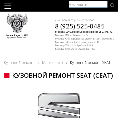
пн-пт 9:00-21:00 | сб-вс 10:00-20:00
8 (925) 525-0485
Москва, ЦАО, Воробьевское шоссе д. 2, стр. 42
Москва, ЗАО, ул. Боженко, д.5г
Кузовной центр АМС
Кузовной ремонт авто
Москва, ЮАО, Варшавское шоссе, д. 125Ж, строение 2
Москва, ВАО, 2-я Кабельная улица, 2с30
Москва, САО, улица Врубеля, 13Ас8
Москва, ЮАО, улица Садовники, 11А
Кузовной ремонт
Марки авто
Кузовной ремонт SEAT
КУЗОВНОЙ РЕМОНТ SEAT (СЕАТ)